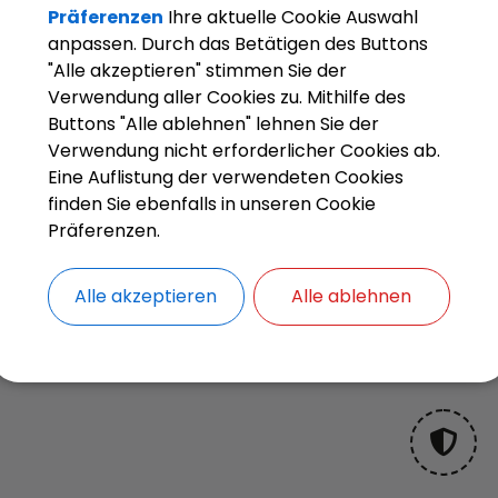
wandte Veranstaltungen
Präferenzen
Ihre aktuelle Cookie Auswahl
anpassen. Durch das Betätigen des Buttons
15.
Nov.
11:00 Uhr
‐ 12:00 Uhr
"Alle akzeptieren" stimmen Sie der
MUSIKSCHULE OLCHING / ESTING:
Verwendung aller Cookies zu. Mithilfe des
LEHRKRÄFTEKONZERT
Buttons "Alle ablehnen" lehnen Sie der
Verwendung nicht erforderlicher Cookies ab.
Eine Auflistung der verwendeten Cookies
finden Sie ebenfalls in unseren Cookie
Präferenzen.
Alle akzeptieren
Alle ablehnen