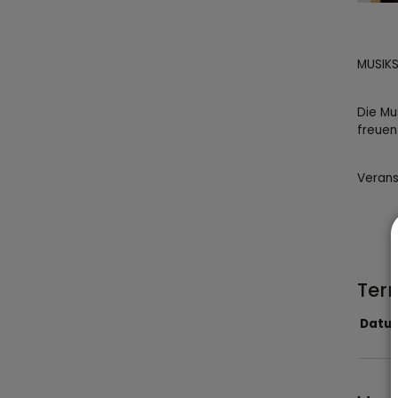
MUSIKS
Die Mu
freuen
Verans
Ter
Datu