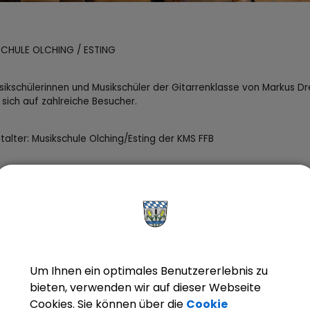
CHULE OLCHING / ESTING
sikschülerinnen und Musikschüler der Gitarrenklasse von Markus Dr
 sich auf zahlreiche Besucher.
talter: Musikschule Olching/Esting der KMS FFB
mine
m
Uhrzeit
B
L
Um Ihnen ein optimales Benutzererlebnis zu
bieten, verwenden wir auf dieser Webseite
Cookies. Sie können über die
Cookie