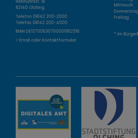
Rebhuhnstr. 18
o
Mittwoch 0
82140 Olching
Donnerstag 
Telefon
08142 200-2000
Freitag 0
Telefax
08142 200-4000
n
IBAN DE13700530700001952316
* im Bürger
> Email oder Kontaktformular
t
a
k