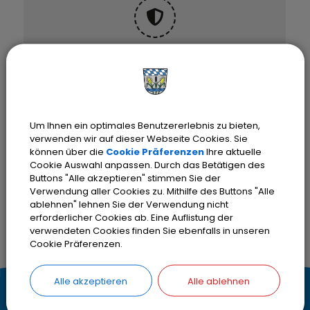
OpenStreetMap wird
derzeit nicht angezeigt
Bitte aktivieren Sie "OpenStreetMap"
Um Ihnen ein optimales Benutzererlebnis zu bieten,
in Ihren Cookie Einstellungen.
verwenden wir auf dieser Webseite Cookies. Sie
können über die
Cookie Präferenzen
Ihre aktuelle
Cookie Auswahl anpassen. Durch das Betätigen des
Cookies Anpassen
Buttons "Alle akzeptieren" stimmen Sie der
Verwendung aller Cookies zu. Mithilfe des Buttons "Alle
ablehnen" lehnen Sie der Verwendung nicht
erforderlicher Cookies ab. Eine Auflistung der
verwendeten Cookies finden Sie ebenfalls in unseren
Cookie Präferenzen.
Alle akzeptieren
Alle ablehnen
K
Kontakt