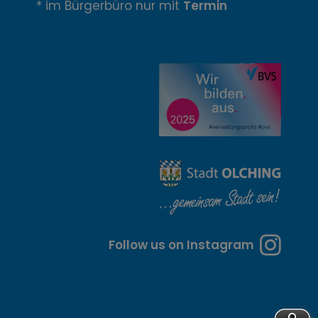
* im Bürgerbüro nur mit
Termin
u
n
g
z
e
i
t
e
n
Follow us on Instagram
u
n