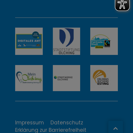
d
w
e
i
t
e
r
e
I
n
t
Impressum
Datenschutz
Erklärung zur Barrierefreiheit