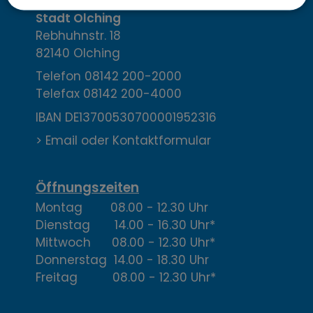
o
Stadt Olching
Rebhuhnstr. 18
n
82140 Olching
t
Telefon
08142 200-2000
Telefax
08142 200-4000
a
IBAN DE13700530700001952316
k
> Email oder Kontaktformular
t
,
Öffnungszeiten
Montag 08.00 - 12.30 Uhr
Ö
Dienstag 14.00 - 16.30 Uhr*
f
Mittwoch 08.00 - 12.30 Uhr*
Donnerstag 14.00 - 18.30 Uhr
f
Freitag 08.00 - 12.30 Uhr*
n