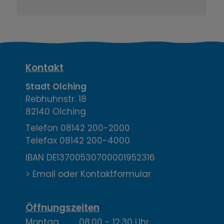
K
Kontakt
o
Stadt Olching
Rebhuhnstr. 18
n
82140 Olching
t
Telefon
08142 200-2000
Telefax
08142 200-4000
a
IBAN DE13700530700001952316
k
> Email oder Kontaktformular
t
,
Öffnungszeiten
Montag 08.00 - 12.30 Uhr