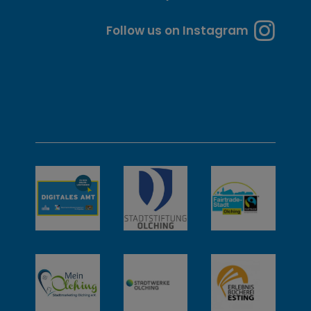
e
n
Follow us on Instagram
u
n
d
w
e
i
t
e
r
e