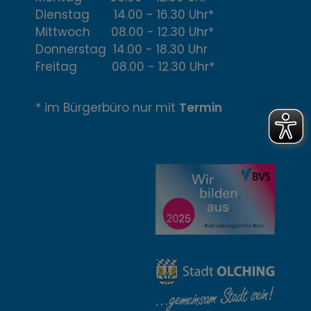
Ö
Dienstag 14.00 - 16.30 Uhr*
f
Mittwoch 08.00 - 12.30 Uhr*
Donnerstag 14.00 - 18.30 Uhr
f
Freitag 08.00 - 12.30 Uhr*
n
* im Bürgerbüro nur mit
Termin
u
n
g
z
e
i
t