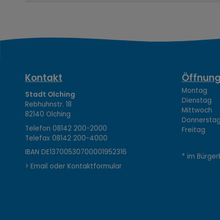
K
Kontakt
Öffnung
Montag 08
Stadt Olching
Dienstag 1
Rebhuhnstr. 18
o
Mittwoch 0
82140 Olching
Donnerstag 
Telefon
08142 200-2000
Freitag 0
Telefax
08142 200-4000
n
IBAN DE13700530700001952316
* im Bürger
> Email oder Kontaktformular
t