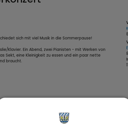
hiedet sich mit viel Musik in die Sommerpause!
e/Klavier. Ein Abend, zwei Pianisten - mit Werken von
las Sekt, eine Kleinigkeit zu essen und ein paar nette
nd braucht.
EE: GRUBERICH