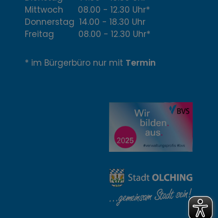
f
Mittwoch 08.00 - 12.30 Uhr*
Donnerstag 14.00 - 18.30 Uhr
f
Freitag 08.00 - 12.30 Uhr*
n
* im Bürgerbüro nur mit
Termin
u
n
g
z
e
i
t
e