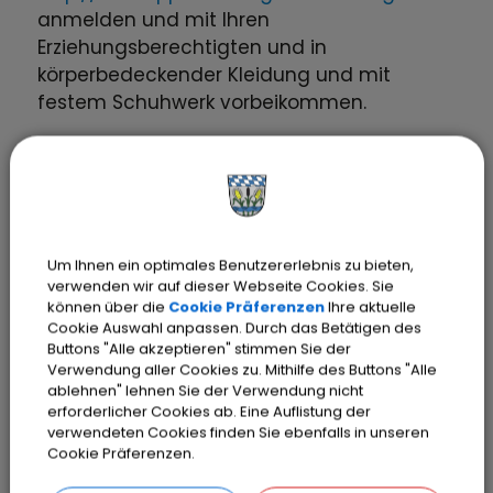
anmelden und mit Ihren
Erziehungsberechtigten und in
körperbedeckender Kleidung und mit
festem Schuhwerk vorbeikommen.
Termine
05.09.2026
10
‐ 15
Uhr
Um Ihnen ein optimales Benutzererlebnis zu bieten,
verwenden wir auf dieser Webseite Cookies. Sie
können über die
Cookie Präferenzen
Ihre aktuelle
12.09.2026
14
‐ 16
Uhr
Cookie Auswahl anpassen. Durch das Betätigen des
Buttons "Alle akzeptieren" stimmen Sie der
Verwendung aller Cookies zu. Mithilfe des Buttons "Alle
26.09.2026
10
‐ 14
Uhr
ablehnen" lehnen Sie der Verwendung nicht
erforderlicher Cookies ab. Eine Auflistung der
verwendeten Cookies finden Sie ebenfalls in unseren
Cookie Präferenzen.
03.10.2026
10
‐ 14
Uhr