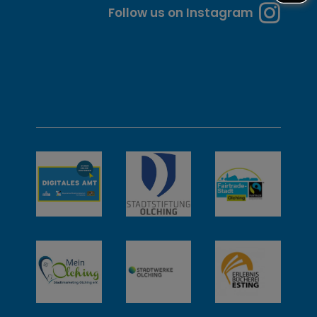
n
Follow us on Instagram
u
n
d
w
e
i
t
e
r
e