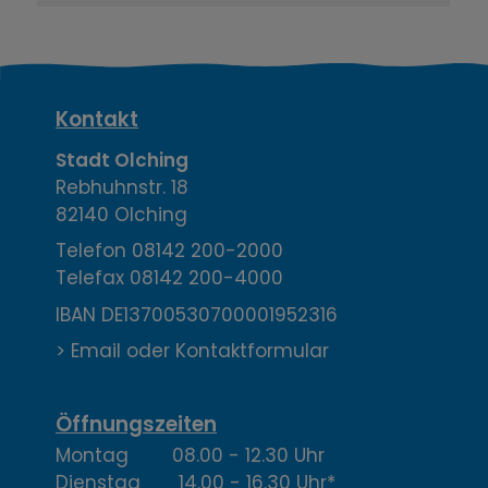
K
Kontakt
o
Stadt Olching
Rebhuhnstr. 18
n
82140 Olching
t
Telefon
08142 200-2000
Telefax
08142 200-4000
a
IBAN DE13700530700001952316
k
> Email oder Kontaktformular
t
,
Öffnungszeiten
Montag 08.00 - 12.30 Uhr
Ö
Dienstag 14.00 - 16.30 Uhr*