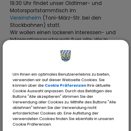
19:30 Uhr findet unser Oldtimer- und
Motorsportstammtisch im
Vereinsheim
(Toni-März-Str. bei den
Stockbahnen) statt.
Wir wollen einen lockeren Interessen- und
Informationsaustausch fuer alle, die in
irgendeiner Weise „Benzin im Blut“ haben,
ermoeglichen.
Wir freuen uns auf Euer Kommen
Um Ihnen ein optimales Benutzererlebnis zu bieten,
verwenden wir auf dieser Webseite Cookies. Sie
können über die
Cookie Präferenzen
Ihre aktuelle
Cookie Auswahl anpassen. Durch das Betätigen des
Buttons "Alle akzeptieren" stimmen Sie der
Termine
Verwendung aller Cookies zu. Mithilfe des Buttons "Alle
ablehnen" lehnen Sie der Verwendung nicht
11.09.2026
19:30
‐ 22
Uhr
erforderlicher Cookies ab. Eine Auflistung der
verwendeten Cookies finden Sie ebenfalls in unseren
Cookie Präferenzen.
09.10.2026
19:30
‐ 22
Uhr