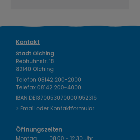
K
Kontakt
o
Stadt Olching
Rebhuhnstr. 18
n
82140 Olching
t
Telefon
08142 200-2000
Telefax
08142 200-4000
a
IBAN DE13700530700001952316
k
> Email oder Kontaktformular
t
,
Öffnungszeiten
Montag 08.00 - 12.30 Uhr