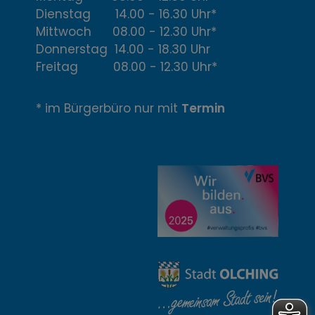
Ö
Dienstag 14.00 - 16.30 Uhr*
f
Mittwoch 08.00 - 12.30 Uhr*
Donnerstag 14.00 - 18.30 Uhr
f
Freitag 08.00 - 12.30 Uhr*
n
* im Bürgerbüro nur mit
Termin
u
n
g
z
e
i
t