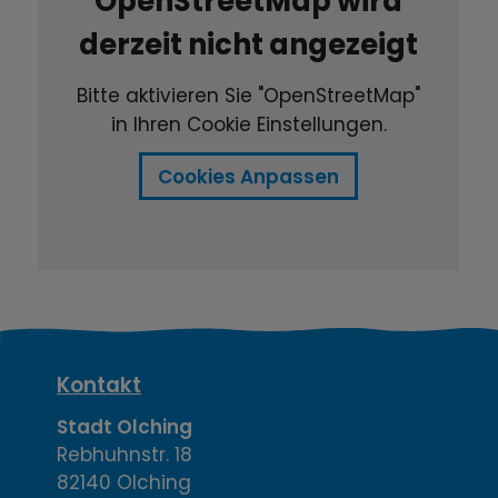
OpenStreetMap wird
derzeit nicht angezeigt
Bitte aktivieren Sie "OpenStreetMap"
in Ihren Cookie Einstellungen.
Cookies Anpassen
K
Kontakt
o
Stadt Olching
Rebhuhnstr. 18
n
82140 Olching