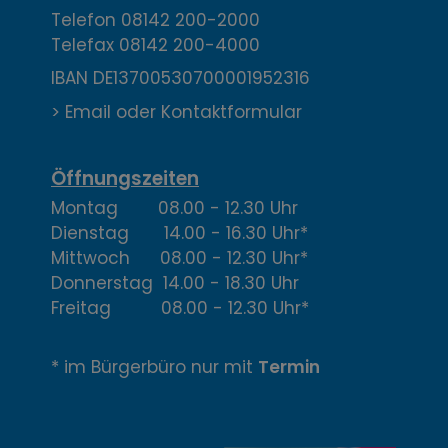
t
Telefon
08142 200-2000
Telefax
08142 200-4000
a
IBAN DE13700530700001952316
k
> Email oder Kontaktformular
t
,
Öffnungszeiten
Montag 08.00 - 12.30 Uhr
Ö
Dienstag 14.00 - 16.30 Uhr*
f
Mittwoch 08.00 - 12.30 Uhr*
Donnerstag 14.00 - 18.30 Uhr
f
Freitag 08.00 - 12.30 Uhr*
n
* im Bürgerbüro nur mit
Termin
u
n