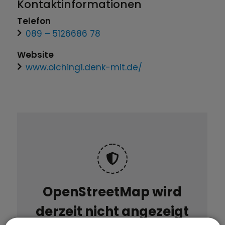
Kontaktinformationen
Telefon
089 – 5126686 78
Website
www.olching1.denk-mit.de/
OpenStreetMap wird
derzeit nicht angezeigt