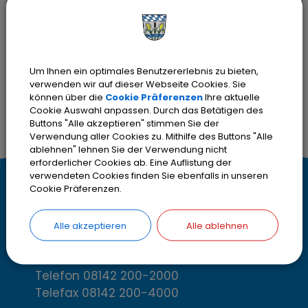
Bitte aktivieren Sie "OpenStreetMap"
in Ihren Cookie Einstellungen.
Cookies Anpassen
Um Ihnen ein optimales Benutzererlebnis zu bieten,
verwenden wir auf dieser Webseite Cookies. Sie
können über die
Cookie Präferenzen
Ihre aktuelle
Cookie Auswahl anpassen. Durch das Betätigen des
Buttons "Alle akzeptieren" stimmen Sie der
Verwendung aller Cookies zu. Mithilfe des Buttons "Alle
ablehnen" lehnen Sie der Verwendung nicht
erforderlicher Cookies ab. Eine Auflistung der
verwendeten Cookies finden Sie ebenfalls in unseren
K
Cookie Präferenzen.
Kontakt
o
Stadt Olching
Alle akzeptieren
Alle ablehnen
Rebhuhnstr. 18
n
82140 Olching
t
Telefon
08142 200-2000
Telefax
08142 200-4000
a