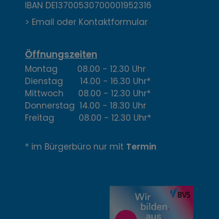
IBAN DE13700530700001952316
k
> Email oder Kontaktformular
t
,
Öffnungszeiten
Montag 08.00 - 12.30 Uhr
Ö
Dienstag 14.00 - 16.30 Uhr*
f
Mittwoch 08.00 - 12.30 Uhr*
Donnerstag 14.00 - 18.30 Uhr
f
Freitag 08.00 - 12.30 Uhr*
n
* im Bürgerbüro nur mit
Termin
u
n
g
z