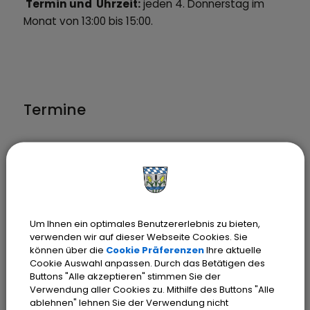
Termin und Uhrzeit:
jeden 4. Donnerstag im
Monat von 13:00 bis 15:00.
Termine
Um Ihnen ein optimales Benutzererlebnis zu bieten,
verwenden wir auf dieser Webseite Cookies. Sie
können über die
Cookie Präferenzen
Ihre aktuelle
OpenStreetMap wird
Cookie Auswahl anpassen. Durch das Betätigen des
Buttons "Alle akzeptieren" stimmen Sie der
derzeit nicht angezeigt
Verwendung aller Cookies zu. Mithilfe des Buttons "Alle
ablehnen" lehnen Sie der Verwendung nicht