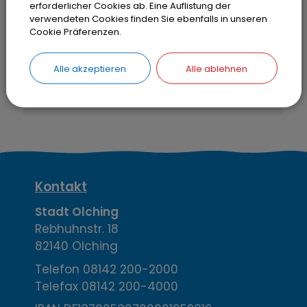
erforderlicher Cookies ab. Eine Auflistung der
Bitte aktivieren Sie "OpenStreetMap"
verwendeten Cookies finden Sie ebenfalls in unseren
in Ihren Cookie Einstellungen.
Cookie Präferenzen.
Cookies Anpassen
Alle akzeptieren
Alle ablehnen
K
Kontakt
o
Stadt Olching
Rebhuhnstr. 18
n
82140 Olching
t
Telefon
08142 200-2000
Telefax
08142 200-4000
a