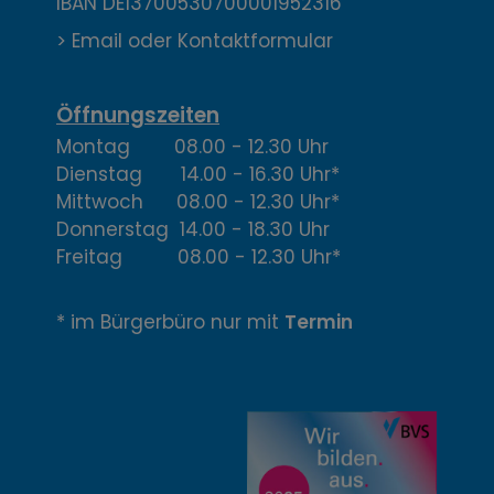
IBAN DE13700530700001952316
k
> Email oder Kontaktformular
t
,
Öffnungszeiten
Montag 08.00 - 12.30 Uhr
Ö
Dienstag 14.00 - 16.30 Uhr*
f
Mittwoch 08.00 - 12.30 Uhr*
Donnerstag 14.00 - 18.30 Uhr
f
Freitag 08.00 - 12.30 Uhr*
n
* im Bürgerbüro nur mit
Termin
u
n
g
z