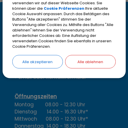
verwenden wir auf dieser Webseite Cookies. Sie
können über die
Cookie Präferenzen
Ihre aktuelle
K
Cookie Auswahl anpassen. Durch das Betätigen des
Kontakt
Buttons "Alle akzeptieren" stimmen Sie der
o
Verwendung aller Cookies zu. Mithilfe des Buttons "Alle
Stadt Olching
ablehnen" lehnen Sie der Verwendung nicht
Rebhuhnstr. 18
erforderlicher Cookies ab. Eine Auflistung der
n
82140 Olching
verwendeten Cookies finden Sie ebenfalls in unseren
Cookie Präferenzen.
t
Telefon
08142 200-2000
Telefax
08142 200-4000
a
Alle akzeptieren
Alle ablehnen
IBAN DE13700530700001952316
k
> Email oder Kontaktformular
t
,
Öffnungszeiten
Montag 08.00 - 12.30 Uhr
Ö
Dienstag 14.00 - 16.30 Uhr*
f
Mittwoch 08.00 - 12.30 Uhr*
Donnerstag 14.00 - 18.30 Uhr