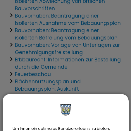
isolierten Abweichung von örtlichen
Bauvorschriften
Bauvorhaben: Beantragung einer
isolierten Ausnahme vom Bebauungsplan
Bauvorhaben: Beantragung einer
isolierten Befreiung vom Bebauungsplan
Bauvorhaben: Vorlage von Unterlagen zur
Genehmigungsfreistellung
Erbbaurecht: Informationen zur Bestellung
durch die Gemeinde
Feuerbeschau
Flächennutzungsplan und
Bebauungsplan: Auskunft
Liegenschaftskataster; Beantragung
eines Auszugs zur Bauvorlage
Um Ihnen ein optimales Benutzererlebnis zu bieten,