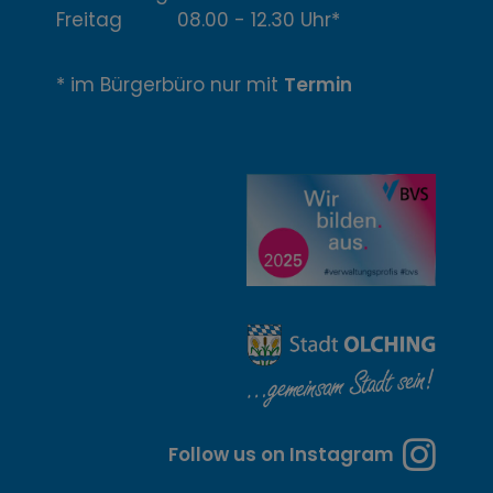
f
Freitag 08.00 - 12.30 Uhr*
n
* im Bürgerbüro nur mit
Termin
u
n
g
z
e
i
t
e
n
Follow us on Instagram