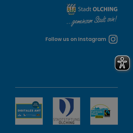
i
t
e
n
Follow us on Instagram
u
n
d
w
e
i
t