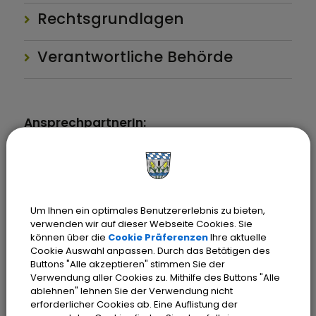
Rechtsgrundlagen
Verantwortliche Behörde
AnsprechpartnerIn:
Frau
S.
Wagner
Tel.:
(08142) 200-1362
E-Mail:
bauantraege@olching.de
Um Ihnen ein optimales Benutzererlebnis zu bieten,
AnsprechpartnerIn:
verwenden wir auf dieser Webseite Cookies. Sie
Frau
Hiesch
können über die
Cookie Präferenzen
Ihre aktuelle
Cookie Auswahl anpassen. Durch das Betätigen des
Tel.:
(08142) 200-1363
Buttons "Alle akzeptieren" stimmen Sie der
E-Mail:
bauantraege@olching.de
Verwendung aller Cookies zu. Mithilfe des Buttons "Alle
ablehnen" lehnen Sie der Verwendung nicht
erforderlicher Cookies ab. Eine Auflistung der