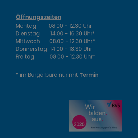
t
,
Öffnungszeiten
Montag 08.00 - 12.30 Uhr
Ö
Dienstag 14.00 - 16.30 Uhr*
f
Mittwoch 08.00 - 12.30 Uhr*
Donnerstag 14.00 - 18.30 Uhr
f
Freitag 08.00 - 12.30 Uhr*
n
* im Bürgerbüro nur mit
Termin
u
n
g
z
e