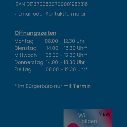
a
IBAN DE13700530700001952316
k
> Email oder Kontaktformular
t
,
Öffnungszeiten
Montag 08.00 - 12.30 Uhr
Ö
Dienstag 14.00 - 16.30 Uhr*
f
Mittwoch 08.00 - 12.30 Uhr*
Donnerstag 14.00 - 18.30 Uhr
f
Freitag 08.00 - 12.30 Uhr*
n
* im Bürgerbüro nur mit
Termin
u
n
g
z