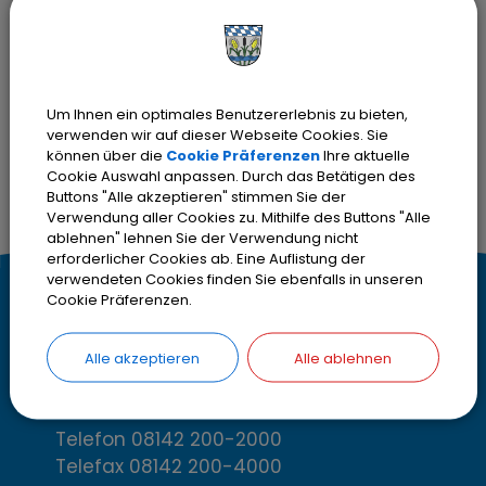
E-Mail:
buero-buergermeister@olching.de
Sachgebiete
SB1 - Arbeitsschutz, Datenschutz,
Um Ihnen ein optimales Benutzererlebnis zu bieten,
Compliance, Informationssicherheit
verwenden wir auf dieser Webseite Cookies. Sie
können über die
Cookie Präferenzen
Ihre aktuelle
Cookie Auswahl anpassen. Durch das Betätigen des
Buttons "Alle akzeptieren" stimmen Sie der
Verwendung aller Cookies zu. Mithilfe des Buttons "Alle
ablehnen" lehnen Sie der Verwendung nicht
erforderlicher Cookies ab. Eine Auflistung der
verwendeten Cookies finden Sie ebenfalls in unseren
K
Cookie Präferenzen.
Kontakt
o
Stadt Olching
Alle akzeptieren
Alle ablehnen
Rebhuhnstr. 18
n
82140 Olching
t
Telefon
08142 200-2000
Telefax
08142 200-4000