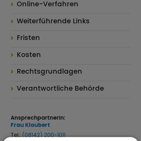
Online-Verfahren
Weiterführende Links
Fristen
Kosten
Rechtsgrundlagen
Verantwortliche Behörde
AnsprechpartnerIn:
Frau
Klaubert
Tel.:
(08142) 200-1011