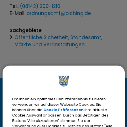
Tel.:
(08142) 200-1210
E-Mail:
ordnungsamt@olching.de
Sachgebiete
Öffentliche Sicherheit, Standesamt,
Märkte und Veranstaltungen
K
Kontakt
Um Ihnen ein optimales Benutzererlebnis zu bieten,
o
Stadt Olching
verwenden wir auf dieser Webseite Cookies. Sie
Rebhuhnstr. 18
können über die
Cookie Präferenzen
Ihre aktuelle
n
Cookie Auswahl anpassen. Durch das Betätigen des
82140 Olching
Buttons "Alle akzeptieren" stimmen Sie der
Telefon
08142 200-2000
Verwendung aller Cookies zu. Mithilfe des Buttons "Alle