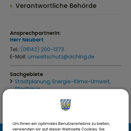
Verantwortliche Behörde
AnsprechpartnerIn:
Herr
Neubert
Tel.:
(08142) 200-1373
E-Mail:
umweltschutz@olching.de
Sachgebiete
Stadtplanung, Energie-Klima-Umwelt,
Stadtgrün
Um Ihnen ein optimales Benutzererlebnis zu bieten,
verwenden wir auf dieser Webseite Cookies. Sie