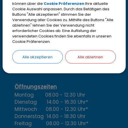
K
können über die
Cookie Präferenzen
Ihre aktuelle
Kontakt
Cookie Auswahl anpassen. Durch das Betätigen des
Buttons "Alle akzeptieren" stimmen Sie der
o
Stadt Olching
Verwendung aller Cookies zu. Mithilfe des Buttons "Alle
Rebhuhnstr. 18
ablehnen" lehnen Sie der Verwendung nicht
n
erforderlicher Cookies ab. Eine Auflistung der
82140 Olching
verwendeten Cookies finden Sie ebenfalls in unseren
t
Telefon
08142 200-2000
Cookie Präferenzen.
Telefax
08142 200-4000
a
Alle akzeptieren
Alle ablehnen
IBAN DE13700530700001952316
k
> Email oder Kontaktformular
t
,
Öffnungszeiten
Montag 08.00 - 12.30 Uhr
Ö
Dienstag 14.00 - 16.30 Uhr*
f
Mittwoch 08.00 - 12.30 Uhr*
Donnerstag 14.00 - 18.30 Uhr
f
Freitag 08.00 - 12.30 Uhr*