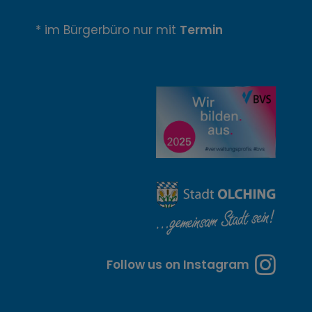
n
* im Bürgerbüro nur mit
Termin
u
n
g
z
e
i
t
e
n
Follow us on Instagram
u