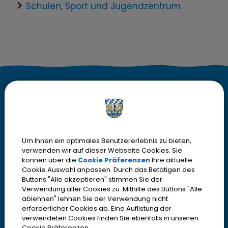
Schulen, Sport und Jugendzentrum
K
Kontakt
o
Stadt Olching
Rebhuhnstr. 18
n
82140 Olching
Um Ihnen ein optimales Benutzererlebnis zu bieten,
t
verwenden wir auf dieser Webseite Cookies. Sie
Telefon
08142 200-2000
können über die
Cookie Präferenzen
Ihre aktuelle
Telefax
08142 200-4000
a
Cookie Auswahl anpassen. Durch das Betätigen des
Buttons "Alle akzeptieren" stimmen Sie der
IBAN DE13700530700001952316
k
Verwendung aller Cookies zu. Mithilfe des Buttons "Alle
> Email oder Kontaktformular
ablehnen" lehnen Sie der Verwendung nicht
t
erforderlicher Cookies ab. Eine Auflistung der
verwendeten Cookies finden Sie ebenfalls in unseren
Cookie Präferenzen.