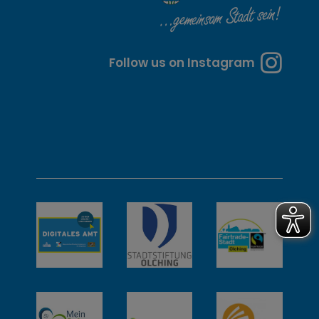
t
e
n
Follow us on Instagram
u
n
d
w
e
i
t
e