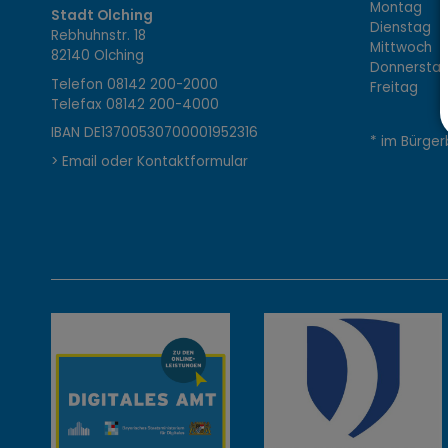
K
Montag 08
Stadt Olching
Dienstag 1
Rebhuhnstr. 18
o
Mittwoch 0
82140 Olching
Donnerstag 
Telefon
08142 200-2000
Freitag 0
Telefax
08142 200-4000
n
IBAN DE13700530700001952316
* im Bürger
> Email oder Kontaktformular
t
a
k