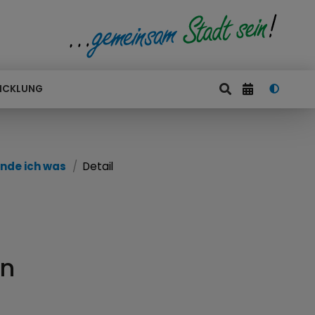
ICKLUNG
nde ich was
Detail
on