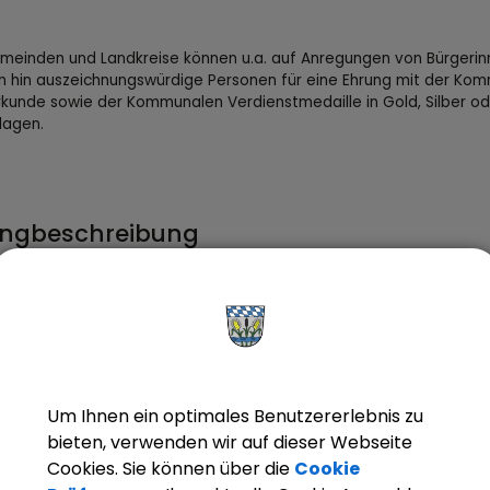
meinden und Landkreise können u.a. auf Anregungen von Bürgeri
n hin auszeichnungswürdige Personen für eine Ehrung mit der Ko
kunde sowie der Kommunalen Verdienstmedaille in Gold, Silber od
lagen.
ngbeschreibung
raussetzungen
rfahrensablauf
rmulare
Um Ihnen ein optimales Benutzererlebnis zu
bieten, verwenden wir auf dieser Webseite
isten
Cookies. Sie können über die
Cookie