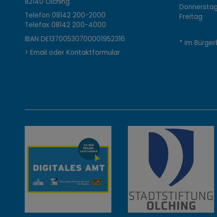
o
82140 Olching
Donnerstag 
Telefon
08142 200-2000
Freitag 0
Telefax
08142 200-4000
n
IBAN DE13700530700001952316
* im Bürger
> Email oder Kontaktformular
t
a
k
t