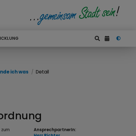
ICKLUNG
nde ich was
Detail
rordnung
n zum
AnsprechpartnerIn:
Herr
Richter