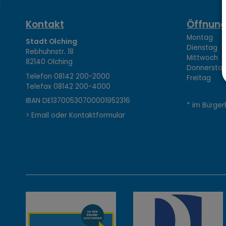
K
Kontakt
Öffnung
Montag 08
Stadt Olching
Dienstag 1
Rebhuhnstr. 18
o
Mittwoch 0
82140 Olching
Donnerstag 
Telefon
08142 200-2000
Freitag 0
Telefax
08142 200-4000
n
IBAN DE13700530700001952316
* im Bürger
> Email oder Kontaktformular
t
a