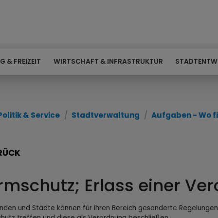
G & FREIZEIT
WIRTSCHAFT & INFRASTRUKTUR
STADTENTW
Politik & Service
Stadtverwaltung
Aufgaben - Wo fi
RÜCK
rmschutz; Erlass einer Ve
den und Städte können für ihren Bereich gesonderte Regelunge
hutz treffen und diese als Verordnung beschließen.