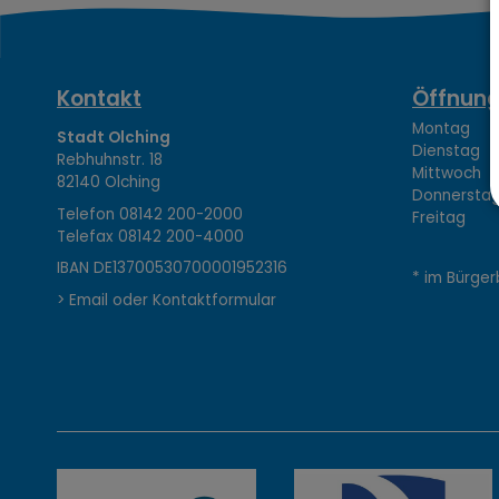
K
Kontakt
Öffnung
Montag 08
Stadt Olching
Dienstag 1
Rebhuhnstr. 18
o
Mittwoch 0
82140 Olching
Donnerstag 
Telefon
08142 200-2000
Freitag 0
Telefax
08142 200-4000
n
IBAN DE13700530700001952316
* im Bürger
> Email oder Kontaktformular
t
a