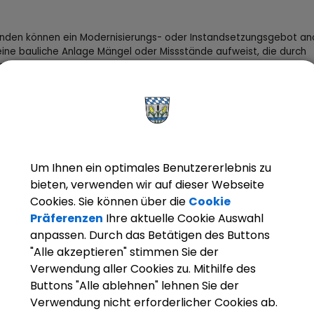
den können ein Modernisierungs- oder Instandsetzungsgebot an
ine bauliche Anlage Mängel oder Missstände aufweist, die durch
rechende Maßnahmen beseitigt werden können.
ngbeschreibung
Um Ihnen ein optimales Benutzererlebnis zu
chtsgrundlagen
bieten, verwenden wir auf dieser Webseite
Cookies. Sie können über die
Cookie
rantwortliche Behörde
Präferenzen
Ihre aktuelle Cookie Auswahl
anpassen. Durch das Betätigen des Buttons
"Alle akzeptieren" stimmen Sie der
Verwendung aller Cookies zu. Mithilfe des
Buttons "Alle ablehnen" lehnen Sie der
Verwendung nicht erforderlicher Cookies ab.