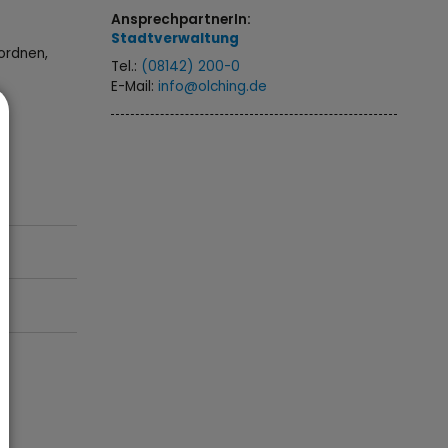
AnsprechpartnerIn:
Stadtverwaltung
ordnen,
Tel.:
(08142) 200-0
E-Mail:
info@olching.de