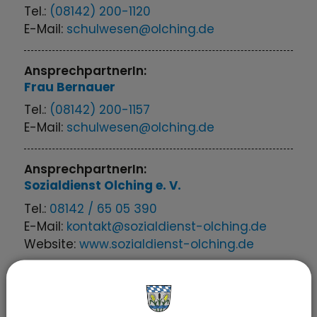
Tel.:
(08142) 200-1120
E-Mail:
schulwesen@olching.de
AnsprechpartnerIn:
Frau
Bernauer
Tel.:
(08142) 200-1157
E-Mail:
schulwesen@olching.de
AnsprechpartnerIn:
Sozialdienst Olching e. V.
Tel.:
08142 / 65 05 390
E-Mail:
kontakt@sozialdienst-olching.de
Website:
www.sozialdienst-olching.de
Sachgebiete
Schulen, Sport und Jugendzentrum