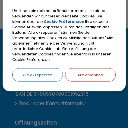
Um Ihnen ein optimales Benutzererlebnis zu bieten,
verwenden wir auf dieser Webseite Cookies. Sie
können über die
Cookie Präferenzen
Ihre aktuelle
Cookie Auswahl anpassen. Durch das Betätigen des
Buttons "Alle akzeptieren" stimmen Sie der
Verwendung aller Cookies zu. Mithilfe des Buttons "Alle
K
Kontakt
ablehnen" lehnen Sie der Verwendung nicht
erforderlicher Cookies ab. Eine Auflistung der
o
Stadt Olching
verwendeten Cookies finden Sie ebenfalls in unseren
Cookie Präferenzen.
Rebhuhnstr. 18
n
82140 Olching
t
Alle akzeptieren
Alle ablehnen
Telefon
08142 200-2000
Telefax
08142 200-4000
a
IBAN DE13700530700001952316
k
> Email oder Kontaktformular
t
,
Öffnungszeiten