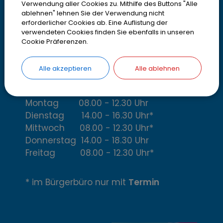
t
Verwendung aller Cookies zu. Mithilfe des Buttons "Alle
Telefon
08142 200-2000
ablehnen" lehnen Sie der Verwendung nicht
Telefax
08142 200-4000
erforderlicher Cookies ab. Eine Auflistung der
a
verwendeten Cookies finden Sie ebenfalls in unseren
IBAN DE13700530700001952316
Cookie Präferenzen.
k
> Email oder Kontaktformular
t
Alle akzeptieren
Alle ablehnen
,
Öffnungszeiten
Montag 08.00 - 12.30 Uhr
Ö
Dienstag 14.00 - 16.30 Uhr*
f
Mittwoch 08.00 - 12.30 Uhr*
Donnerstag 14.00 - 18.30 Uhr
f
Freitag 08.00 - 12.30 Uhr*
n
* im Bürgerbüro nur mit
Termin
u
n