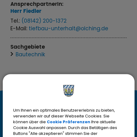
AnsprechpartnerIn:
Herr
Fiedler
Tel.:
(08142) 200-1372
E-Mail:
tiefbau-unterhalt@olching.de
Sachgebiete
Bautechnik
K
Kontakt
Um Ihnen ein optimales Benutzererlebnis zu bieten,
o
verwenden wir auf dieser Webseite Cookies. Sie
Stadt Olching
können über die
Cookie Präferenzen
Ihre aktuelle
Rebhuhnstr. 18
n
Cookie Auswahl anpassen. Durch das Betätigen des
82140 Olching
Buttons "Alle akzeptieren" stimmen Sie der