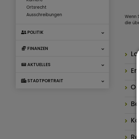
Ortsrecht
Ausschreibungen
Wenn S
die üb
POLITIK
FINANZEN
La
AKTUELLES
Er
STADTPORTRAIT
On
Be
Ko
Re