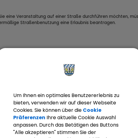
ie eine Veranstaltung auf einer Straße durchführen möchten, müs
ermäßige Straßenbenutzung eine Erlaubnis beantragen.
ngbeschreibung
forderliche Unterlagen
line-Verfahren
Um Ihnen ein optimales Benutzererlebnis zu
sondere Hinweise
bieten, verwenden wir auf dieser Webseite
Cookies. Sie können über die
Cookie
Präferenzen
Ihre aktuelle Cookie Auswahl
sten
anpassen. Durch das Betätigen des Buttons
"Alle akzeptieren" stimmen Sie der
chtsgrundlagen