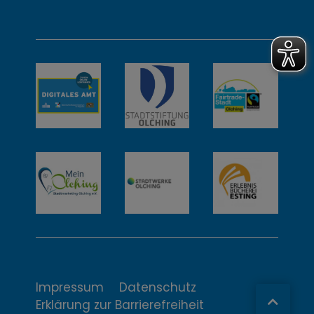
d
w
e
i
t
e
r
e
I
n
t
Impressum
Datenschutz
Erklärung zur Barrierefreiheit