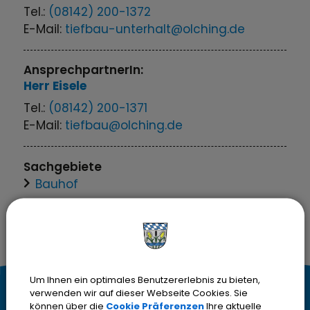
Tel.:
(08142) 200-1372
E-Mail:
tiefbau-unterhalt@olching.de
AnsprechpartnerIn:
Herr
Eisele
Tel.:
(08142) 200-1371
E-Mail:
tiefbau@olching.de
Sachgebiete
Bauhof
Um Ihnen ein optimales Benutzererlebnis zu bieten,
K
verwenden wir auf dieser Webseite Cookies. Sie
Kontakt
können über die
Cookie Präferenzen
Ihre aktuelle