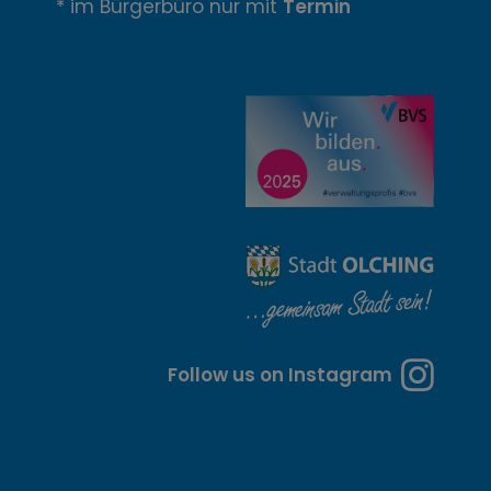
* im Bürgerbüro nur mit
Termin
u
n
g
z
e
i
t
e
n
Follow us on Instagram
u
n