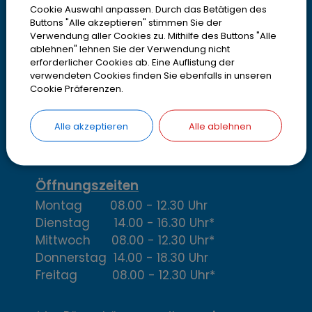
Cookie Auswahl anpassen. Durch das Betätigen des
o
Stadt Olching
Buttons "Alle akzeptieren" stimmen Sie der
Rebhuhnstr. 18
Verwendung aller Cookies zu. Mithilfe des Buttons "Alle
n
ablehnen" lehnen Sie der Verwendung nicht
82140 Olching
erforderlicher Cookies ab. Eine Auflistung der
t
Telefon
08142 200-2000
verwendeten Cookies finden Sie ebenfalls in unseren
Cookie Präferenzen.
Telefax
08142 200-4000
a
IBAN DE13700530700001952316
k
Alle akzeptieren
Alle ablehnen
> Email oder Kontaktformular
t
,
Öffnungszeiten
Montag 08.00 - 12.30 Uhr
Ö
Dienstag 14.00 - 16.30 Uhr*
f
Mittwoch 08.00 - 12.30 Uhr*
Donnerstag 14.00 - 18.30 Uhr
f
Freitag 08.00 - 12.30 Uhr*
n