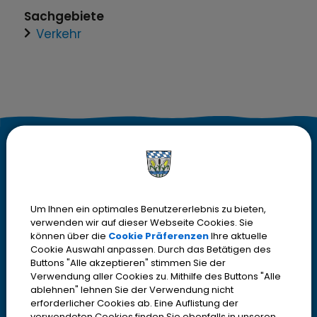
Sachgebiete
Verkehr
K
Kontakt
o
Stadt Olching
Rebhuhnstr. 18
n
Um Ihnen ein optimales Benutzererlebnis zu bieten,
82140 Olching
verwenden wir auf dieser Webseite Cookies. Sie
t
können über die
Cookie Präferenzen
Ihre aktuelle
Telefon
08142 200-2000
Cookie Auswahl anpassen. Durch das Betätigen des
Telefax
08142 200-4000
a
Buttons "Alle akzeptieren" stimmen Sie der
Verwendung aller Cookies zu. Mithilfe des Buttons "Alle
IBAN DE13700530700001952316
k
ablehnen" lehnen Sie der Verwendung nicht
> Email oder Kontaktformular
erforderlicher Cookies ab. Eine Auflistung der
verwendeten Cookies finden Sie ebenfalls in unseren