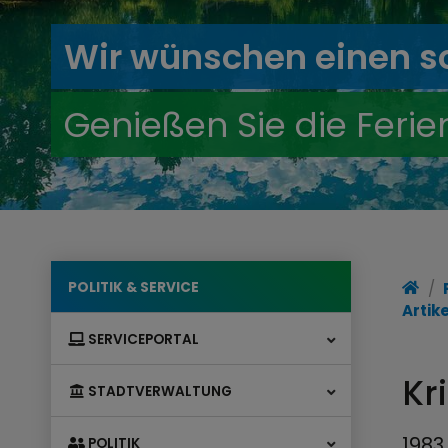
Wir wünschen einen 
Genießen Sie die Ferie
POLITIK & SERVICE
Artik
SERVICEPORTAL
Kr
STADTVERWALTUNG
1983
POLITIK