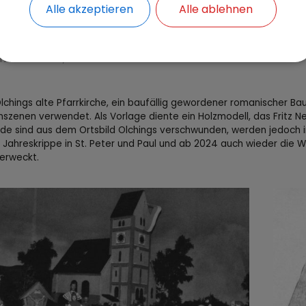
Alle akzeptieren
Alle ablehnen
Erntedank, 1998
Anwesen Ernst, 1987
lchings alte Pfarrkirche, ein baufällig gewordener romanischer Ba
nszenen verwendet. Als Vorlage diente ein Holzmodell, das Fritz N
e sind aus dem Ortsbild Olchings verschwunden, werden jedoch in
e Jahreskrippe in St. Peter und Paul und ab 2024 auch wieder die 
erweckt.