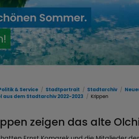
schönen Sommer.
n!
Politik & Service
Stadtportrait
Stadtarchiv
Neues
el aus dem Stadtarchiv 2022-2023
Krippen
ippen zeigen das alte Olc
 hatten Ernst Komarek und die Mitglieder de