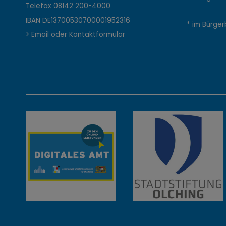
Telefax
08142 200-4000
n
IBAN DE13700530700001952316
* im Bürger
> Email oder Kontaktformular
t
a
k
t