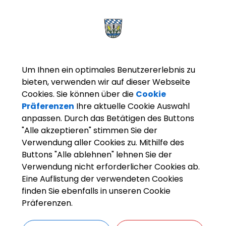
Um Ihnen ein optimales Benutzererlebnis zu
bieten, verwenden wir auf dieser Webseite
Cookies. Sie können über die
Cookie
Präferenzen
Ihre aktuelle Cookie Auswahl
tiv wählten sie die ehemaligen landwirtschaftlichen Anwesen „Langs
anpassen. Durch das Betätigen des Buttons
ausch erworben hatte um dort im Jahr 1902 unter anderem auch ein
"Alle akzeptieren" stimmen Sie der
e hinter der Kirche wurden maßstabsgetreu als Kulisse für die We
Verwendung aller Cookies zu. Mithilfe des
i, Erntedank oder auch eine Szene aus dem Leben Albert Kolpings w
Buttons "Alle ablehnen" lehnen Sie der
ttungsgegenständen in heimatlichem Lokalkolorit dargestellt.
Verwendung nicht erforderlicher Cookies ab.
Eine Auflistung der verwendeten Cookies
finden Sie ebenfalls in unseren Cookie
Präferenzen.