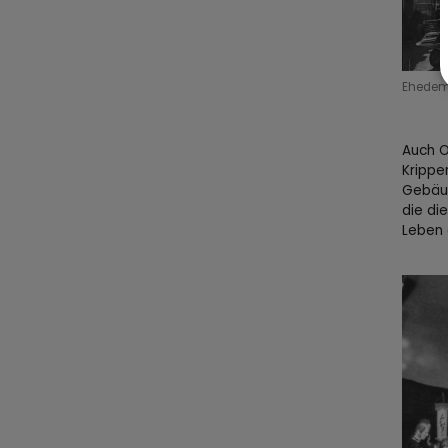
Ehedem 
Auch O
Krippe
Gebäud
die di
Leben 