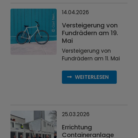
C
a
r
l
N
e
z
e
n
L
o
v
e
n
/
u
n
s
p
l
a
s
14.04.2026
n
h
Versteigerung von
Fundrädern am 19.
Mai
Versteigerung von
Fundrädern am 11. Mai
WEITERLESEN
25.03.2026
Errichtung
Containeranlage