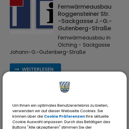
Fernwärmeausbau
Roggensteiner Str.
-Sackgasse J.-G.-
Gutenberg-Straße
Fernwärmeausbau in
Olching - Sackgasse
Johann-G.-Gutenberg-Straße
WEITERLESEN
S
t
a
d
t
O
c
h
i
n
22.05.2026
Um Ihnen ein optimales Benutzererlebnis zu bieten,
l
g
verwenden wir auf dieser Webseite Cookies. Sie
Erfolgreiche
können über die
Cookie Präferenzen
Ihre aktuelle
Cookie Auswahl anpassen. Durch das Betätigen des
Fundradversteigeru
Buttons "Alle akzeptieren" stimmen Sie der