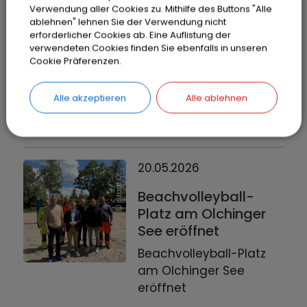
ng
Verwendung aller Cookies zu. Mithilfe des Buttons "Alle
ablehnen" lehnen Sie der Verwendung nicht
Erfolgreiche
erforderlicher Cookies ab. Eine Auflistung der
Fundradversteigerung
verwendeten Cookies finden Sie ebenfalls in unseren
Cookie Präferenzen.
WEITERLESEN
Alle akzeptieren
Alle ablehnen
S
t
a
d
t
O
c
h
i
n
20.05.2026
l
g
Beachvolleyball-
Platz am Olchinger
See eröffnet
Beachvolleyball-Platz
am Olchinger See
eröffnet