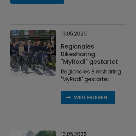
L
R
A
F
F
B
W.
W
e
i
s
13.05.2026
/
s
Regionales
Bikesharing
"MyRadl" gestartet
Regionales Bikesharing
"MyRadl" gestartet
WEITERLESEN
13.05.2026