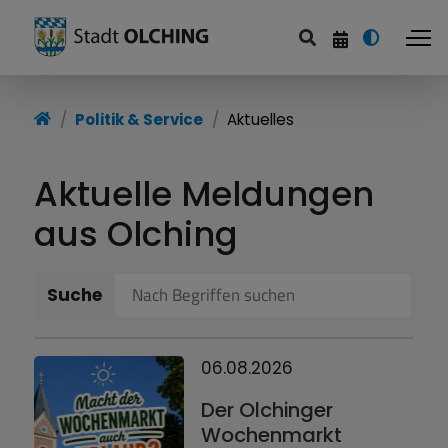
Startseite
Politik & Service
Aktuelles
Politik & Service
Aktuelle Meldungen
Familie & Soziales
aus Olching
Bildung & Freizeit
Wirtschaft & Infrastruktur
Suche
Stadtentwicklung
06.08.2026
Der Olchinger
Wochenmarkt