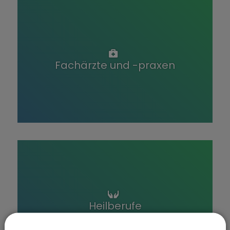
Fachärzte und -praxen
Heilberufe