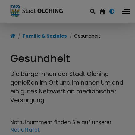
Startseite
Familie & Soziales
Gesundheit
Politik & Service
Gesundheit
Familie & Soziales
Bildung & Freizeit
Die BürgerInnen der Stadt Olching
genießen im Ort und im nahen Umland
Wirtschaft & Infrastruktur
ein gutes Netzwerk an medizinischer
Versorgung.
Stadtentwicklung
Notrufnummern finden Sie auf unserer
Notruftafel
.