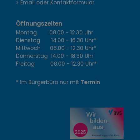
k
> Email oder Kontaktformular
t
,
Öffnungszeiten
Montag 08.00 - 12.30 Uhr
Ö
Dienstag 14.00 - 16.30 Uhr*
f
Mittwoch 08.00 - 12.30 Uhr*
Donnerstag 14.00 - 18.30 Uhr
f
Freitag 08.00 - 12.30 Uhr*
n
* im Bürgerbüro nur mit
Termin
u
n
g
z
e