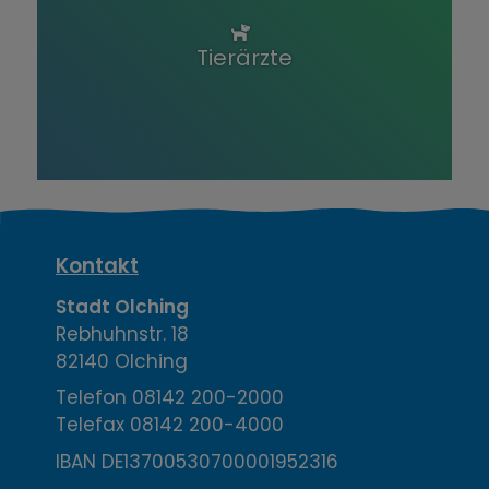
Tierärzte
K
Kontakt
o
Stadt Olching
Rebhuhnstr. 18
n
82140 Olching
t
Telefon
08142 200-2000
Telefax
08142 200-4000
a
IBAN DE13700530700001952316