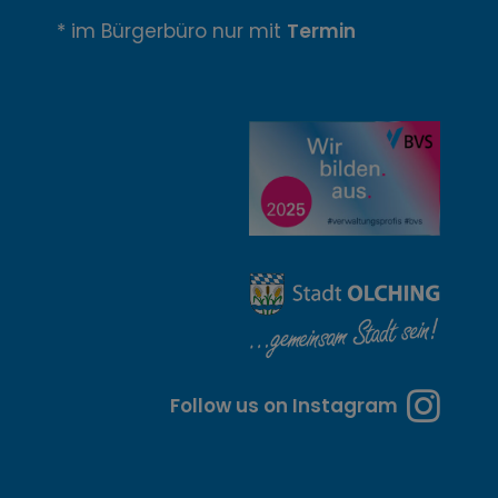
n
* im Bürgerbüro nur mit
Termin
u
n
g
z
e
i
t
e
n
Follow us on Instagram
u