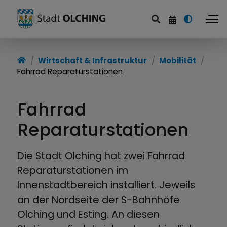
Wirtschaft & Infrastruktur
Wirtschaft & Infrastruktur
Mobilität
Fahrrad Reparaturstationen
Wirtschaftsförderung
Handel und Messen
Fahrrad
Abfallwirtschaft &
Reparaturstationen
Energieversorgung
Die Stadt Olching hat zwei Fahrrad
Breitbanderschließung
Reparaturstationen im
Innenstadtbereich installiert. Jeweils
Mobilität
an der Nordseite der S-Bahnhöfe
Olching und Esting. An diesen