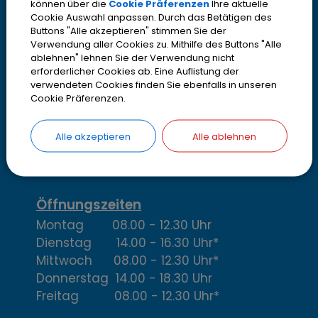
K
können über die
Cookie Präferenzen
Ihre aktuelle
Kontakt
Cookie Auswahl anpassen. Durch das Betätigen des
o
Buttons "Alle akzeptieren" stimmen Sie der
Stadt Olching
Verwendung aller Cookies zu. Mithilfe des Buttons "Alle
Rebhuhnstr. 18
n
ablehnen" lehnen Sie der Verwendung nicht
82140 Olching
erforderlicher Cookies ab. Eine Auflistung der
t
verwendeten Cookies finden Sie ebenfalls in unseren
Telefon
08142 200-2000
Cookie Präferenzen.
Telefax
08142 200-4000
a
IBAN DE13700530700001952316
Alle akzeptieren
Alle ablehnen
k
> Email oder Kontaktformular
t
,
Öffnungszeiten
Montag 08.00 - 12.30 Uhr
Ö
Dienstag 14.00 - 16.30 Uhr*
f
Mittwoch 08.00 - 12.30 Uhr*
Donnerstag 14.00 - 18.30 Uhr
f
Freitag 08.00 - 12.30 Uhr*