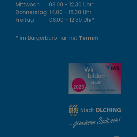
f
Mittwoch 08.00 - 12.30 Uhr*
Donnerstag 14.00 - 18.30 Uhr
f
Freitag 08.00 - 12.30 Uhr*
n
* im Bürgerbüro nur mit
Termin
u
n
g
z
e
i
t
e