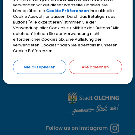
Donnerstag 14.00 - 18.30 Uhr
f
verwenden wir auf dieser Webseite Cookies. Sie
Freitag 08.00 - 12.30 Uhr*
können über die
Cookie Präferenzen
Ihre aktuelle
n
Cookie Auswahl anpassen. Durch das Betätigen des
Buttons "Alle akzeptieren" stimmen Sie der
* im Bürgerbüro nur mit
Termin
u
Verwendung aller Cookies zu. Mithilfe des Buttons "Alle
ablehnen" lehnen Sie der Verwendung nicht
n
erforderlicher Cookies ab. Eine Auflistung der
verwendeten Cookies finden Sie ebenfalls in unseren
Cookie Präferenzen.
g
z
Alle akzeptieren
Alle ablehnen
e
i
t
e
n
Follow us on Instagram