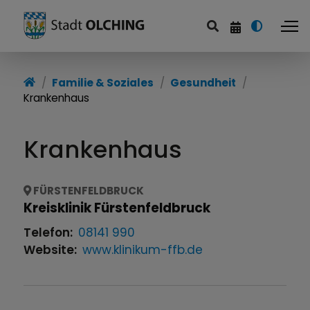
Familie & Soziales
Familie & Soziales
Gesundheit
Krankenhaus
Familie und Partnerschaft
Seniorinnen und Senioren
Krankenhaus
Inklusion
FÜRSTENFELDBRUCK
Soziales
Kreisklinik Fürstenfeldbruck
Telefon:
08141 990
Gesundheit
Website:
www.klinikum-ffb.de