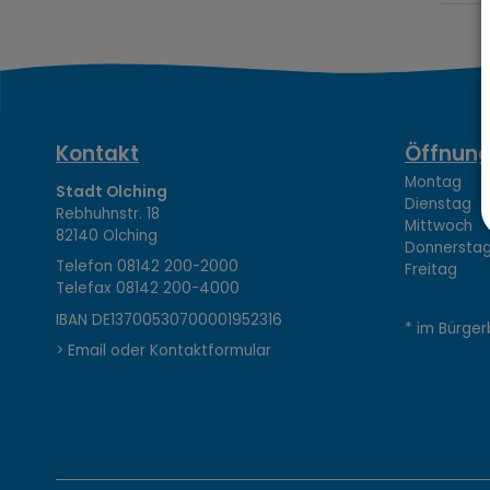
K
Kontakt
Öffnung
Montag 08
Stadt Olching
Dienstag 1
Rebhuhnstr. 18
o
Mittwoch 0
82140 Olching
Donnerstag 
Telefon
08142 200-2000
Freitag 0
Telefax
08142 200-4000
n
IBAN DE13700530700001952316
* im Bürger
> Email oder Kontaktformular
t