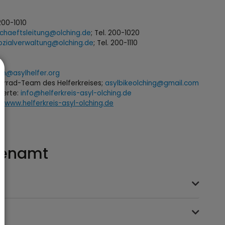
 200-1010
chaeftsleitung@olching.de
; Tel. 200-1020
ozialverwaltung@olching.de
; Tel. 200-1110
en@asylhelfer.org
ahrrad-Team des Helferkreises;
asylbikeolching@gmail.com
sierte:
info@helferkreis-asyl-olching.de
//www.helferkreis-asyl-olching.de
renamt