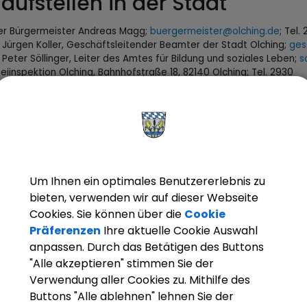
aufstellen in der Stadt
ter Bürgermeister Andreas Magg;
buergermeister@olching.de
; Tel.
 Jürgen Koller, Geschäftsleitender Beamter der Stadt Olching;
ges
 Peter Söllinger, Leiter des Amtes für Bildung und soziales Leben;
s
zeiinspektion Olching, Bahnhofstraße 18, 82140 Olching; Tel. 2930
akt Helferkreis Asyl Olching;
info@helferkreis-asyl-olching.de
akt für Kleiderspenden – bitte nur nach Absprache:
kleiderspend
akt für Fahrradspenden und bei Interesse an einer Mitarbeit im F
akt für neue Helfer und an einer ehrenamtlichen Tätigkeit Interes
ere Informationen vgl. Internetauftritt des Asylhelferkreises:
http:
Um Ihnen ein optimales Benutzererlebnis zu
bieten, verwenden wir auf dieser Webseite
sprechpartner zum Thema Eh
Cookies. Sie können über die
Cookie
Präferenzen
Ihre aktuelle Cookie Auswahl
anpassen. Durch das Betätigen des Buttons
as
"Alle akzeptieren" stimmen Sie der
Verwendung aller Cookies zu. Mithilfe des
rkreis Asyl Olching
Buttons "Alle ablehnen" lehnen Sie der