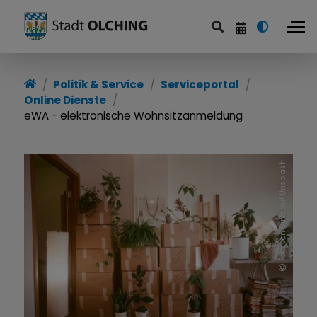
Serviceportal
Politik & Service
Serviceportal
Online Dienste
Online Dienste
eWA - elektronische Wohnsitzanmeldung
Online Fundbüro
Foto von Dina auf Unsplash
Schadensmelder
Mängelanzeiger städt. Wohnungen
Notruftafel
Schädlingsbekämpfung
Kontakt