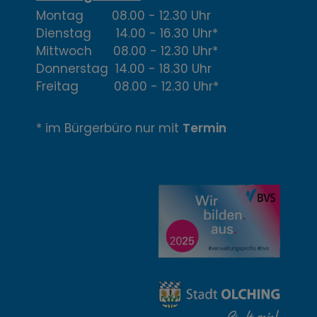
,
Montag 08.00 - 12.30 Uhr
Ö
Dienstag 14.00 - 16.30 Uhr*
f
Mittwoch 08.00 - 12.30 Uhr*
Donnerstag 14.00 - 18.30 Uhr
f
Freitag 08.00 - 12.30 Uhr*
n
* im Bürgerbüro nur mit
Termin
u
n
g
z
e
i
t