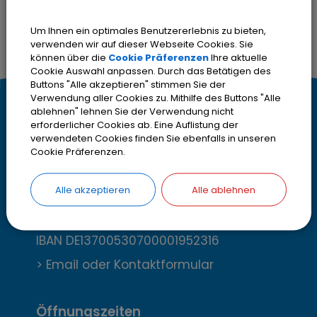
Termin
um persönlich bei uns im
Bürgerbüro vorbei zu kommen.
Um Ihnen ein optimales Benutzererlebnis zu bieten,
verwenden wir auf dieser Webseite Cookies. Sie
können über die
Cookie Präferenzen
Ihre aktuelle
Cookie Auswahl anpassen. Durch das Betätigen des
Buttons "Alle akzeptieren" stimmen Sie der
Verwendung aller Cookies zu. Mithilfe des Buttons "Alle
K
Kontakt
ablehnen" lehnen Sie der Verwendung nicht
erforderlicher Cookies ab. Eine Auflistung der
o
verwendeten Cookies finden Sie ebenfalls in unseren
Stadt Olching
Cookie Präferenzen.
Rebhuhnstr. 18
n
82140 Olching
t
Alle akzeptieren
Alle ablehnen
Telefon
08142 200-2000
Telefax
08142 200-4000
a
IBAN DE13700530700001952316
k
> Email oder Kontaktformular
t
Öffnungszeiten