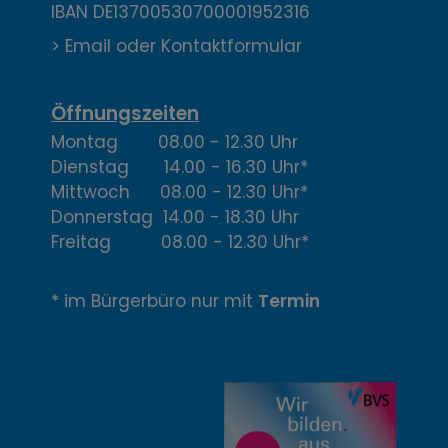
a
IBAN DE13700530700001952316
k
> Email oder Kontaktformular
t
,
Öffnungszeiten
Montag 08.00 - 12.30 Uhr
Ö
Dienstag 14.00 - 16.30 Uhr*
f
Mittwoch 08.00 - 12.30 Uhr*
Donnerstag 14.00 - 18.30 Uhr
f
Freitag 08.00 - 12.30 Uhr*
n
* im Bürgerbüro nur mit
Termin
u
n
g
z