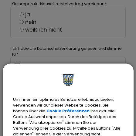
Kleinreparaturklausel im Mietvertrag vereinbart
*
ja
nein
weiß ich nicht
Ich habe die Datenschutzerklärung gelesen und stimme
zu.
*
Label
Eine Kopie Ihrer Schadensmeldung wird
Um Ihnen ein optimales Benutzererlebnis zu bieten,
verwenden wir auf dieser Webseite Cookies. Sie
Ihnen an Ihre oben hinterlegte
können über die
Cookie Präferenzen
Ihre aktuelle
Emailadresse gesendet.
Cookie Auswahl anpassen. Durch das Betätigen des
Buttons "Alle akzeptieren" stimmen Sie der
Verwendung aller Cookies zu. Mithilfe des Buttons "Alle
ABSENDEN
ablehnen" lehnen Sie der Verwendung nicht