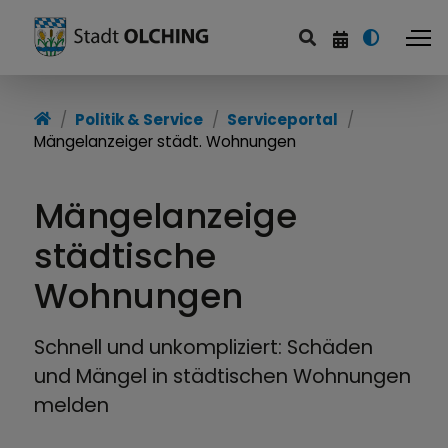
Politik & Service
Politik & Service
Serviceportal
Mängelanzeiger städt. Wohnungen
Serviceportal
Stadtverwaltung
Mängelanzeige
Politik
städtische
Wohnungen
Finanzen
Aktuelles
Schnell und unkompliziert: Schäden
und Mängel in städtischen Wohnungen
Stadtportrait
melden