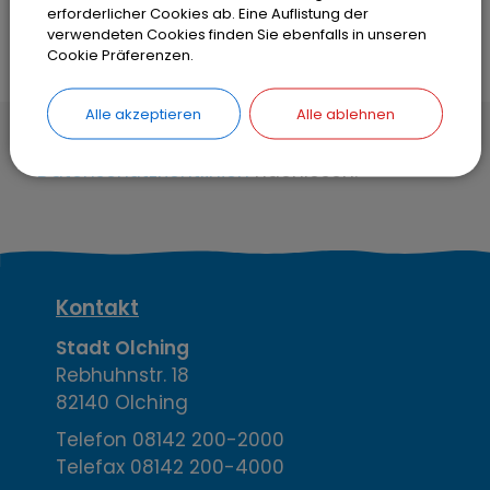
erforderlicher Cookies ab. Eine Auflistung der
verwendeten Cookies finden Sie ebenfalls in unseren
Cookie Präferenzen.
Alle akzeptieren
Alle ablehnen
Hier können Sie unsere
Datenschutzrichtlinien
nachlesen.
K
Kontakt
o
Stadt Olching
Rebhuhnstr. 18
n
82140 Olching
t
Telefon
08142 200-2000
Telefax
08142 200-4000