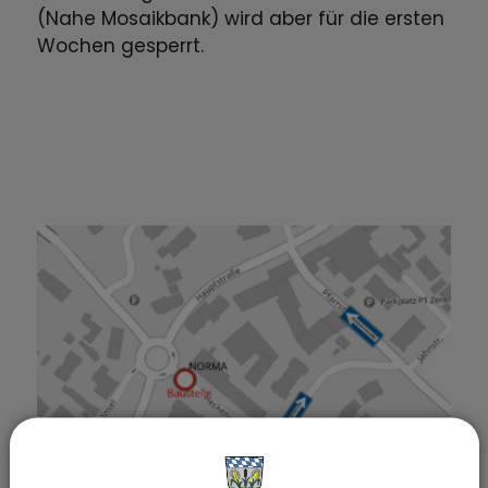
(Nahe Mosaikbank) wird aber für die ersten
Wochen gesperrt.