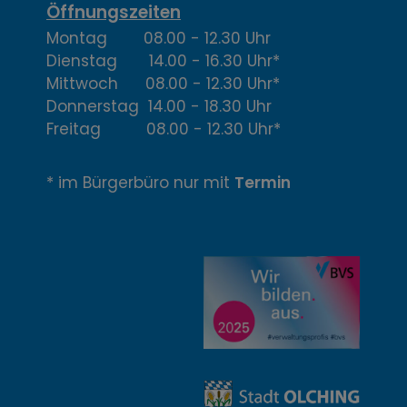
,
Öffnungszeiten
Montag 08.00 - 12.30 Uhr
Ö
Dienstag 14.00 - 16.30 Uhr*
f
Mittwoch 08.00 - 12.30 Uhr*
Donnerstag 14.00 - 18.30 Uhr
f
Freitag 08.00 - 12.30 Uhr*
n
* im Bürgerbüro nur mit
Termin
u
n
g
z
e
i