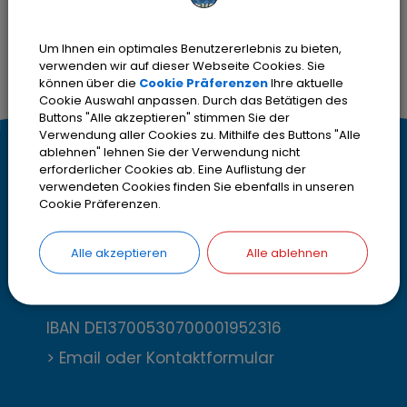
Um Ihnen ein optimales Benutzererlebnis zu bieten,
verwenden wir auf dieser Webseite Cookies. Sie
können über die
Cookie Präferenzen
Ihre aktuelle
Cookie Auswahl anpassen. Durch das Betätigen des
Buttons "Alle akzeptieren" stimmen Sie der
Verwendung aller Cookies zu. Mithilfe des Buttons "Alle
ablehnen" lehnen Sie der Verwendung nicht
K
Kontakt
erforderlicher Cookies ab. Eine Auflistung der
verwendeten Cookies finden Sie ebenfalls in unseren
o
Stadt Olching
Cookie Präferenzen.
Rebhuhnstr. 18
n
82140 Olching
Alle akzeptieren
Alle ablehnen
t
Telefon
08142 200-2000
Telefax
08142 200-4000
a
IBAN DE13700530700001952316
k
> Email oder Kontaktformular
t