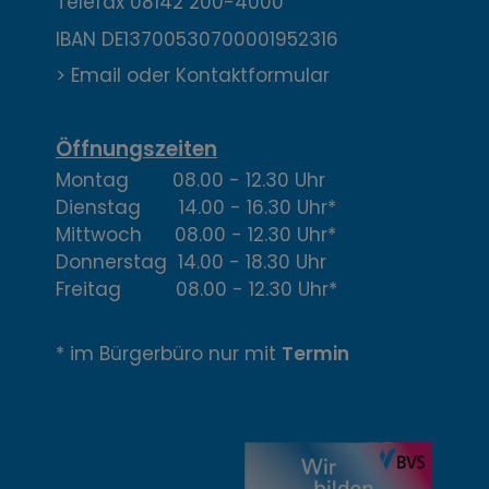
Telefax
08142 200-4000
a
IBAN DE13700530700001952316
k
> Email oder Kontaktformular
t
,
Öffnungszeiten
Montag 08.00 - 12.30 Uhr
Ö
Dienstag 14.00 - 16.30 Uhr*
f
Mittwoch 08.00 - 12.30 Uhr*
Donnerstag 14.00 - 18.30 Uhr
f
Freitag 08.00 - 12.30 Uhr*
n
* im Bürgerbüro nur mit
Termin
u
n
g