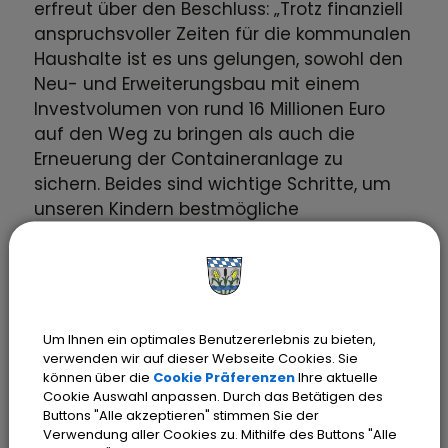
erfreut über den Beschluss: „Trotz finanziell
anspruchsvoller Zeiten für die kommunalen
Haushalte ist es uns gelungen, sowohl den
Neu- und Erweiterungsbau mit einem
Investvolumen von rund 16 Millionen Euro
auf den Weg zu bringen als auch die
Erneuerung der Containeranlage zu
sichern. Beides sind wichtige Schritte, um
unseren Kindern bestmögliche
Lernbedingungen zu bieten.“
Mit der Entscheidung bekräftigt die Stadt
Olching ihr klares Bekenntnis zu guter
Um Ihnen ein optimales Benutzererlebnis zu bieten,
Bildung und einem hochwertigen
verwenden wir auf dieser Webseite Cookies. Sie
Lernumfeld. Die zügige Umsetzung in den
können über die
Cookie Präferenzen
Ihre aktuelle
Sommerferien stellt sicher, dass der
Cookie Auswahl anpassen. Durch das Betätigen des
Buttons "Alle akzeptieren" stimmen Sie der
Unterrichtsbetrieb geordnet und in
Verwendung aller Cookies zu. Mithilfe des Buttons "Alle
modernen Räumlichkeiten bereits zum