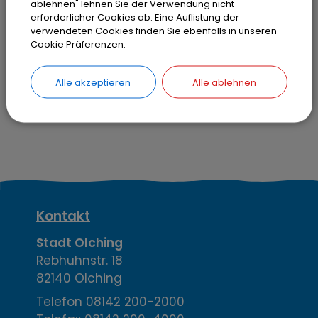
ablehnen" lehnen Sie der Verwendung nicht
kommenden Schuljahr durchgeführt
erforderlicher Cookies ab. Eine Auflistung der
verwendeten Cookies finden Sie ebenfalls in unseren
werden kann. Der Erweiterungsbau der
Cookie Präferenzen.
offenen Ganztagsschule beginnt bereits in
den Pfingstferien. Bauzeit sind
Alle akzeptieren
Alle ablehnen
voraussichtlich 2 Jahre.
K
Kontakt
o
Stadt Olching
Rebhuhnstr. 18
n
82140 Olching
t
Telefon
08142 200-2000