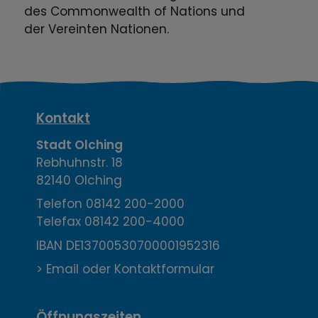
des Commonwealth of Nations und
der Vereinten Nationen.
K
Kontakt
o
Stadt Olching
Rebhuhnstr. 18
n
82140 Olching
t
Telefon
08142 200-2000
Telefax
08142 200-4000
a
IBAN DE13700530700001952316
k
> Email oder Kontaktformular
t
Öffnungszeiten