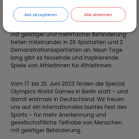
Die Special Olympics World Games sind die
Alle akzeptieren
Alle ablehnen
weltweit größte inklusive
Sportveranstaltung. Tausende AthletInnen
mit geistiger und mehrfacher Behinderung
treten miteinander in 26 Sportarten und 2
Demonstrationssportarten an. Neun Tage
lang gibt es fesselnde und inspirierende
Spiele von AthletInnen für AthletInnen.
Vom 17. bis 25. Juni 2023 finden die Special
Olympics World Games in Berlin statt – und
damit erstmals in Deutschland. Wir freuen
uns auf ein internationales buntes Fest des
Sports – für mehr Anerkennung und
gesellschaftliche Teilhabe von Menschen
mit geistiger Behinderung.