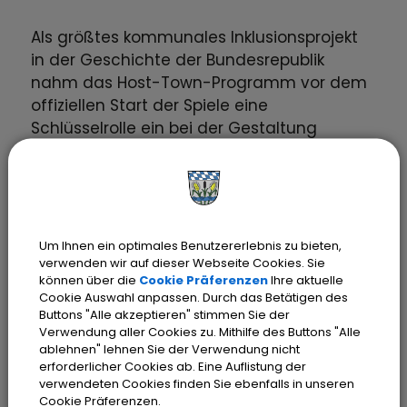
Als größtes kommunales Inklusionsprojekt
in der Geschichte der Bundesrepublik
nahm das Host-Town-Programm vor dem
offiziellen Start der Spiele eine
Schlüsselrolle ein bei der Gestaltung
inklusiver Lebensräume und der
gesellschaftlichen Teilhabe von Menschen
mit geistiger Behinderung. Die Vielzahl
inklusiver Projekte soll eine offene,
vielfältige Gesellschaft weit über die
Um Ihnen ein optimales Benutzererlebnis zu bieten,
Weltspiele 2023 hinaus prägen. Sie sollen
verwenden wir auf dieser Webseite Cookies. Sie
können über die
Cookie Präferenzen
Ihre aktuelle
ein neues Miteinander stiften und den
Cookie Auswahl anpassen. Durch das Betätigen des
Raum für Begegnungen öffnen.
Buttons "Alle akzeptieren" stimmen Sie der
Verwendung aller Cookies zu. Mithilfe des Buttons "Alle
ablehnen" lehnen Sie der Verwendung nicht
Was genau sind die Special Olympic World
erforderlicher Cookies ab. Eine Auflistung der
verwendeten Cookies finden Sie ebenfalls in unseren
Games?
Cookie Präferenzen.