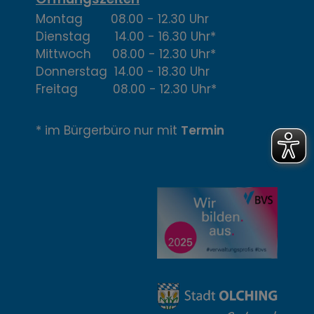
,
Montag 08.00 - 12.30 Uhr
Ö
Dienstag 14.00 - 16.30 Uhr*
f
Mittwoch 08.00 - 12.30 Uhr*
Donnerstag 14.00 - 18.30 Uhr
f
Freitag 08.00 - 12.30 Uhr*
n
* im Bürgerbüro nur mit
Termin
u
n
g
z
e
i
t