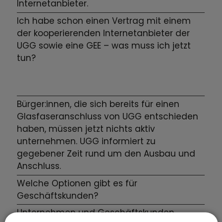
Internetanbieter.
Ich habe schon einen Vertrag mit einem
der kooperierenden Internetanbieter der
UGG sowie eine GEE – was muss ich jetzt
tun?
Bürger:innen, die sich bereits für einen
Glasfaseranschluss von UGG entschieden
haben, müssen jetzt nichts aktiv
unternehmen. UGG informiert zu
gegebener Zeit rund um den Ausbau und
Anschluss.
Welche Optionen gibt es für
Geschäftskunden?
Unternehmen und Geschäftskunden