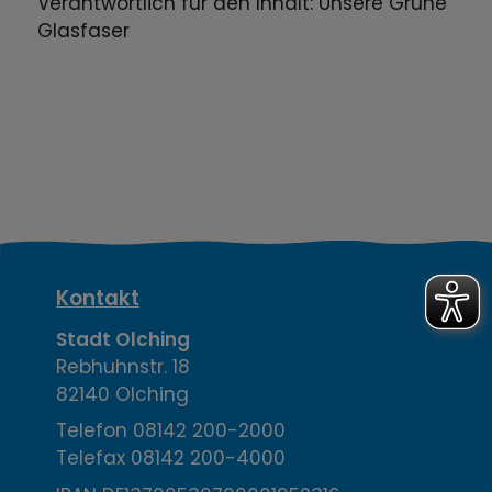
Verantwortlich für den Inhalt: Unsere Grüne
Glasfaser
K
Kontakt
o
Stadt Olching
Rebhuhnstr. 18
n
82140 Olching
t
Telefon
08142 200-2000
Telefax
08142 200-4000
a