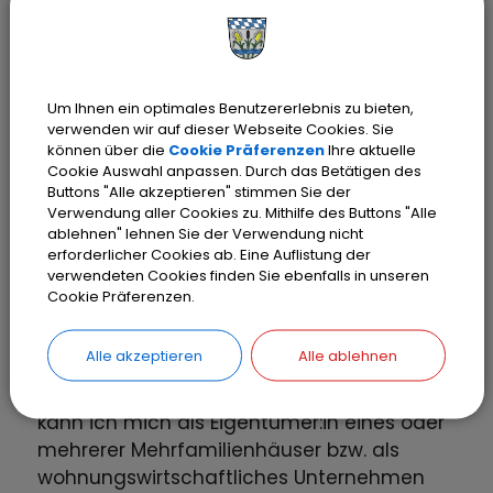
können sich über den Geschäftskunden-
Partner der UGG, die Firma Stiegeler
persönlich beraten lassen und ein Angebot
erhalten, telefonisch unter 07673 88899-
Um Ihnen ein optimales Benutzererlebnis zu bieten,
106 oder online
verwenden wir auf dieser Webseite Cookies. Sie
https://stiegeler.com/geschaeftskunden
.
können über die
Cookie Präferenzen
Ihre aktuelle
Cookie Auswahl anpassen. Durch das Betätigen des
Buttons "Alle akzeptieren" stimmen Sie der
Verwendung aller Cookies zu. Mithilfe des Buttons "Alle
ablehnen" lehnen Sie der Verwendung nicht
Zusätzliche Fragen und Antworten für
erforderlicher Cookies ab. Eine Auflistung der
Eigentümer:Innen und Bewohner:Innen
verwendeten Cookies finden Sie ebenfalls in unseren
eines oder mehrerer Mehrfamilienhäuser
Cookie Präferenzen.
(ab 4 Wohneinheiten)
finden Sie hier:
Alle akzeptieren
Alle ablehnen
Ich interessiere mich für Glasfaser. An wen
kann ich mich als Eigentümer:in eines oder
mehrerer Mehrfamilienhäuser bzw. als
wohnungswirtschaftliches Unternehmen