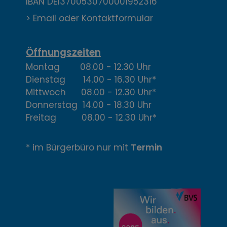
IBAN DE13700530700001952316
k
> Email oder Kontaktformular
t
,
Öffnungszeiten
Montag 08.00 - 12.30 Uhr
Ö
Dienstag 14.00 - 16.30 Uhr*
f
Mittwoch 08.00 - 12.30 Uhr*
Donnerstag 14.00 - 18.30 Uhr
f
Freitag 08.00 - 12.30 Uhr*
n
* im Bürgerbüro nur mit
Termin
u
n
g
z