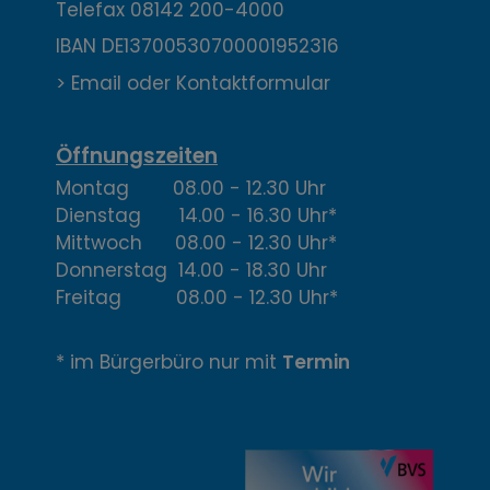
Telefax
08142 200-4000
a
IBAN DE13700530700001952316
k
> Email oder Kontaktformular
t
,
Öffnungszeiten
Montag 08.00 - 12.30 Uhr
Ö
Dienstag 14.00 - 16.30 Uhr*
f
Mittwoch 08.00 - 12.30 Uhr*
Donnerstag 14.00 - 18.30 Uhr
f
Freitag 08.00 - 12.30 Uhr*
n
* im Bürgerbüro nur mit
Termin
u
n
g