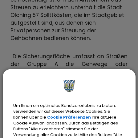
Streuen zu erleichtern, unterhält die Stadt
Olching 57 Splittkästen, die im Stadtgebiet
aufgestellt sind, aus denen sich
Privatpersonen zur Streuung der
Gehbahnen bedienen können.
Die Sicherungsfläche umfasst an Straßen
der Gruppe A die Gehwege oder
gemeinsamen Geh- und Radwege und an
allen anderen Straßen (Gruppe B und C) 1,5
m ab Straßenrand.
Straßen der Gruppe A:
Um Ihnen ein optimales Benutzererlebnis zu bieten,
verwenden wir auf dieser Webseite Cookies. Sie
können über die
Cookie Präferenzen
Ihre aktuelle
Cookie Auswahl anpassen. Durch das Betätigen des
Dachauer Straße
Buttons "Alle akzeptieren" stimmen Sie der
Verwendung aller Cookies zu. Mithilfe des Buttons "Alle
Ludwigstraße