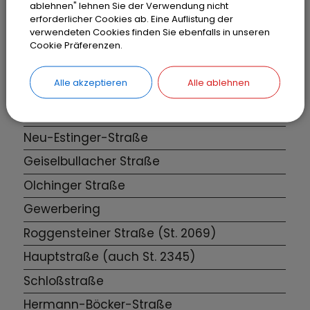
ablehnen" lehnen Sie der Verwendung nicht
Daxerstraße
erforderlicher Cookies ab. Eine Auflistung der
verwendeten Cookies finden Sie ebenfalls in unseren
Max-Reger-Straße
Cookie Präferenzen.
Feursstraße
Alle akzeptieren
Alle ablehnen
Münchner Straße (St. 2345)
Fürstenfeldbrucker Straße (St. 2345)
Neu-Estinger-Straße
Geiselbullacher Straße
Olchinger Straße
Gewerbering
Roggensteiner Straße (St. 2069)
Hauptstraße (auch St. 2345)
Schloßstraße
Hermann-Böcker-Straße