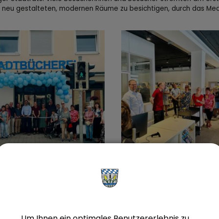
 neu gestalteten, modernen Räume zu besichtigen, durch das Med
adt Olching freut sich, dass mit der neuen, zentral gelegenen Bücher
schaffen werden konnte. Die hell gestalteten Räume laden mit ve
inen Veranstaltungsraum, der bald fertiggestellt sein wird.
Um Ihnen ein optimales Benutzererlebnis zu