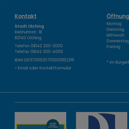
K
Kontakt
Öffnung
Montag 08
Stadt Olching
Dienstag 1
Rebhuhnstr. 18
o
Mittwoch 0
82140 Olching
Donnerstag 
Telefon
08142 200-2000
Freitag 0
Telefax
08142 200-4000
n
IBAN DE13700530700001952316
* im Bürger
> Email oder Kontaktformular
t
a