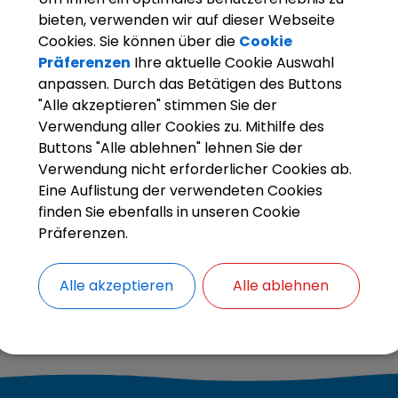
ue Stadtbücherei hat wochentags von 12 bis 18 Uhr und samstags v
bieten, verwenden wir auf dieser Webseite
n beiden Büchereistandorten finden Sie hier:
Büchereien
Cookies. Sie können über die
Cookie
Präferenzen
Ihre aktuelle Cookie Auswahl
anpassen. Durch das Betätigen des Buttons
"Alle akzeptieren" stimmen Sie der
Verwendung aller Cookies zu. Mithilfe des
Buttons "Alle ablehnen" lehnen Sie der
Verwendung nicht erforderlicher Cookies ab.
Eine Auflistung der verwendeten Cookies
finden Sie ebenfalls in unseren Cookie
Präferenzen.
Alle akzeptieren
Alle ablehnen