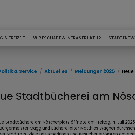
G & FREIZEIT
WIRTSCHAFT & INFRASTRUKTUR
STADTENTW
Politik & Service
Aktuelles
Meldungen 2025
Neue 
ue Stadtbücherei am Nösc
ue Stadtbüchere am Nöscherplatz öffnete am Freitag, 4. Juli 2025
 Bürgermeister Magg und Büchereileiter Matthias Wagner durchschni
ger Stadtrats. Viele Besucherinnen und Besucher strömten am er