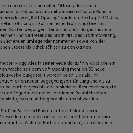
oche nach der tatsächlichen Öffnung der neuen
ücherei am Nöscherplatz mit durchschnittenem Band im
 eines kurzen „Soft Opening“ wurde am Freitag, 11.07.2025,
izielle Eröffnung im Rahmen einer Eröffnungsfeier mit
nen Gästen begangen. Der 2. und die 3. Bürgermeisterin,
terinnen und Vertreter des Stadtrats, des Stadtmarketing,
n Büchereien umliegender Kommunen sowie von der
schen Staatsbibliothek zählten zu den Gästen.
eister Magg wies in seiner Rede darauf hin, dass allein in
sten Woche seit dem Soft Opening mehr als 50 neue
iausweise ausgestellt worden seien. Das Ziel, im
entrum einen neuen Begegnungsort für Jung und Alt zu
n, sei auch angesichts der zahlreichen Besucherinnen, die
 ersten Tagen in die neuen, modernen Räumlichkeiten
t sind, gleich zu Anfang bereits erreicht worden.
r Steffen Barth und Pastoralreferent Max Altmann
t werden für die Menschen, die hier arbeiten, die zum
nformative Welt der Bücher abtauchen“, so formulierte