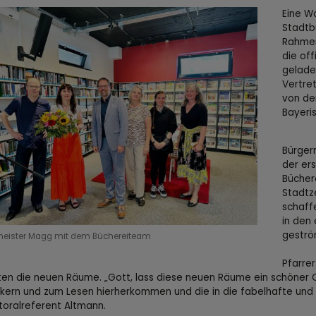
Eine W
Stadtb
Rahmen
die off
gelade
Vertre
von de
Bayeri
Bürgerm
der er
Büchere
Stadtz
schaffe
in den
geström
meister Magg mit dem Büchereiteam
Pfarre
en die neuen Räume. „Gott, lass diese neuen Räume ein schöner Or
ern und zum Lesen hierherkommen und die in die fabelhafte und i
toralreferent Altmann.