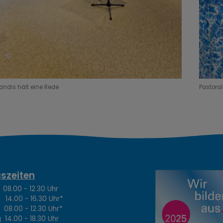
randis hält eine Rede
Pastora
szeiten
.00 - 12.30 Uhr
4.00 - 16.30 Uhr*
8.00 - 12.30 Uhr*
14.00 - 18.30 Uhr