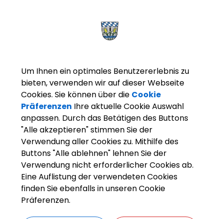
end besorgniserregend sei. Um dem etwas entgegenzusetzen, ben
Eröffnung sie die Stadt beglückwünschte. Brandis schenkte der St
ober eine Lesung in der Stadtbücherei abzuhalten.
Bürgermeister Magg dankte 
Projekt betreuten Mitarbeiter
Um Ihnen ein optimales Benutzererlebnis zu
Realisierung der Idee, mit de
bieten, verwenden wir auf dieser Webseite
Zudem dankte er auch den anw
Bücherei, die beim Umzug kräf
Cookies. Sie können über die
Cookie
schnell umgesetzt worden sei
Präferenzen
Ihre aktuelle Cookie Auswahl
Handlungsfähigkeit bewiesen.
anpassen. Durch das Betätigen des Buttons
gewinnbringende Zusammena
"Alle akzeptieren" stimmen Sie der
Verwendung aller Cookies zu. Mithilfe des
Zum Schluss des offiziellen Te
Buttons "Alle ablehnen" lehnen Sie der
Wagner die Stadtbücherei fü
Verwendung nicht erforderlicher Cookies ab.
Gäste die Gelegenheit, sich 
Eine Auflistung der verwendeten Cookies
Gespräch zu kommen.
finden Sie ebenfalls in unseren Cookie
Präferenzen.