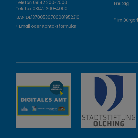
o
Telefon
08142 200-2000
Freitag 0
Telefax
08142 200-4000
n
IBAN DE13700530700001952316
* im Bürger
> Email oder Kontaktformular
t
a
k
t