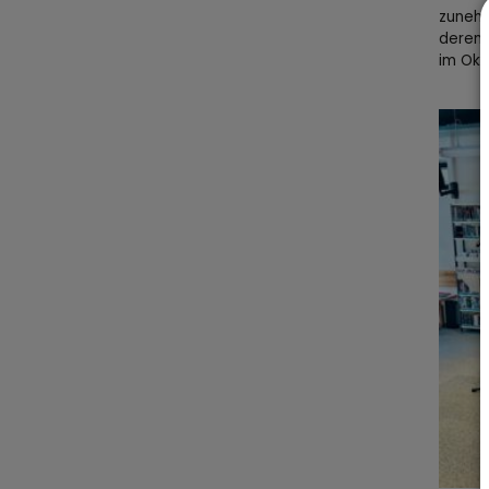
zunehm
deren 
im Okt