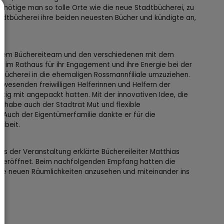
ötige man so tolle Orte wie die neue Stadtbücherei, zu
adtbücherei ihre beiden neuesten Bücher und kündigte an,
dem Büchereiteam und den verschiedenen mit dem
n im Rathaus für ihr Engagement und ihre Energie bei der
r Bücherei in die ehemaligen Rossmannfiliale umzuziehen.
esenden freiwilligen Helferinnen und Helfern der
tig mit angepackt hatten. Mit der innovativen Idee, die
, habe auch der Stadtrat Mut und flexible
 Auch der Eigentümerfamilie dankte er für die
rbeit.
ils der Veranstaltung erklärte Büchereileiter Matthias
r eröffnet. Beim nachfolgenden Empfang hatten die
die neuen Räumlichkeiten anzusehen und miteinander ins