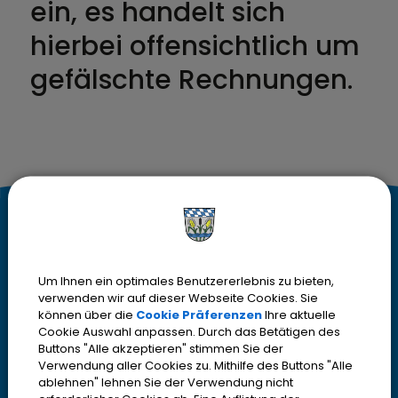
ein, es handelt sich
hierbei offensichtlich um
gefälschte Rechnungen.
K
Kontakt
o
Stadt Olching
Um Ihnen ein optimales Benutzererlebnis zu bieten,
Rebhuhnstr. 18
n
verwenden wir auf dieser Webseite Cookies. Sie
82140 Olching
können über die
Cookie Präferenzen
Ihre aktuelle
t
Cookie Auswahl anpassen. Durch das Betätigen des
Telefon
08142 200-2000
Buttons "Alle akzeptieren" stimmen Sie der
Telefax
08142 200-4000
a
Verwendung aller Cookies zu. Mithilfe des Buttons "Alle
ablehnen" lehnen Sie der Verwendung nicht
IBAN DE13700530700001952316