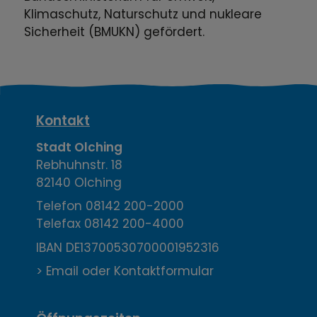
Klimaschutz, Naturschutz und nukleare
Sicherheit (BMUKN) gefördert.
K
Kontakt
o
Stadt Olching
Rebhuhnstr. 18
n
82140 Olching
t
Telefon
08142 200-2000
Telefax
08142 200-4000
a
IBAN DE13700530700001952316
k
> Email oder Kontaktformular
t