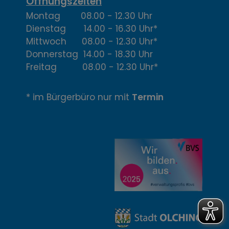
,
Öffnungszeiten
Montag 08.00 - 12.30 Uhr
Ö
Dienstag 14.00 - 16.30 Uhr*
f
Mittwoch 08.00 - 12.30 Uhr*
Donnerstag 14.00 - 18.30 Uhr
f
Freitag 08.00 - 12.30 Uhr*
n
* im Bürgerbüro nur mit
Termin
u
n
g
z
e
i