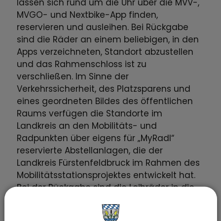
lassen sich rund um die Uhr über die MVV-,
MVGO- und Nextbike-App finden,
reservieren und ausleihen. Bei Rückgabe
sind die Räder an einem beliebigen, in den
Apps verzeichneten, Standort abzustellen
und das Rahmenschloss ist zu
verschließen. Im Sinne der
Verkehrssicherheit, des Platzsparens und
eines geordneten Bildes des öffentlichen
Raums verfügen die Standorte im
Landkreis an den Mobilitäts- und
Radpunkten über eigens für „MyRadl“
reservierte Abstellanlagen, die der
Landkreis Fürstenfeldbruck im Rahmen des
Mobilitätsstationsprojektes entwickelt hat.
Bei der Rückgabe sind die Leihräder in die
Anlagen einzustellen. Sind alle Einsteller
einer „MyRadl“-Abstellanlage einmal