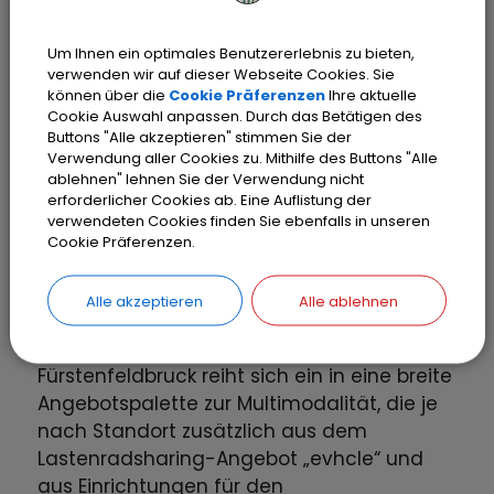
belegt, sind die Räder unmittelbar neben
der Anlage mittels des Fahrradständers
Um Ihnen ein optimales Benutzererlebnis zu bieten,
abzustellen. Bei Fahrten über die
verwenden wir auf dieser Webseite Cookies. Sie
Landkreisgrenze hinweg ist zu beachten,
können über die
Cookie Präferenzen
Ihre aktuelle
Cookie Auswahl anpassen. Durch das Betätigen des
dass für die „MyRadl“-Fahrräder in anderen
Buttons "Alle akzeptieren" stimmen Sie der
Gebietskörperschaften (z. B. Stadt München
Verwendung aller Cookies zu. Mithilfe des Buttons "Alle
oder Landkreis Starnberg) meist keine
ablehnen" lehnen Sie der Verwendung nicht
eigenen Einsteller existieren. Die
erforderlicher Cookies ab. Eine Auflistung der
verwendeten Cookies finden Sie ebenfalls in unseren
Abstellflächen lassen sich aber auch dort
Cookie Präferenzen.
über die genannten Apps identifizieren.
Alle akzeptieren
Alle ablehnen
Das neue „MyRadl“-Angebot an den 67
Mobilitäts- und Radpunkten im Landkreis
Fürstenfeldbruck reiht sich ein in eine breite
Angebotspalette zur Multimodalität, die je
nach Standort zusätzlich aus dem
Lastenradsharing-Angebot „evhcle“ und
aus Einrichtungen für den