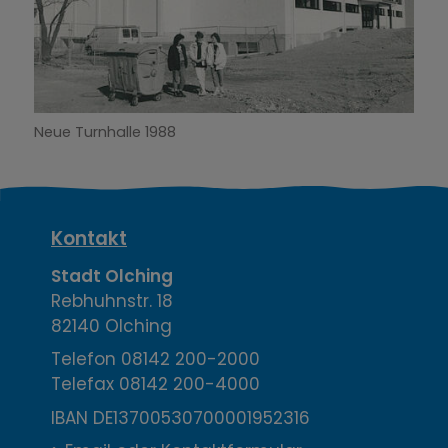
Neue Turnhalle 1988
K
Kontakt
o
Stadt Olching
Rebhuhnstr. 18
n
82140 Olching
t
Telefon
08142 200-2000
Telefax
08142 200-4000
a
IBAN DE13700530700001952316
k