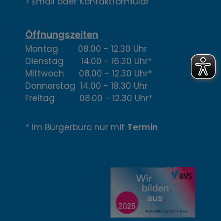
> Email oder Kontaktformular
t
,
Öffnungszeiten
Montag 08.00 - 12.30 Uhr
Ö
Dienstag 14.00 - 16.30 Uhr*
f
Mittwoch 08.00 - 12.30 Uhr*
Donnerstag 14.00 - 18.30 Uhr
f
Freitag 08.00 - 12.30 Uhr*
n
* im Bürgerbüro nur mit
Termin
u
n
g
z
e