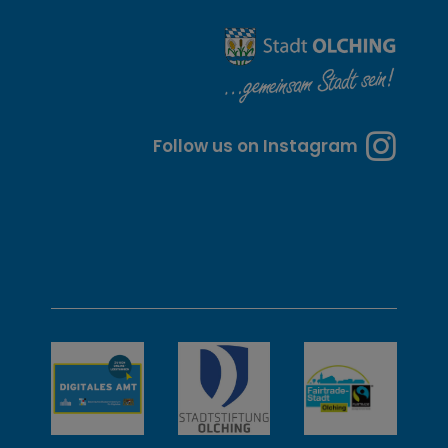
i
t
e
n
Follow us on Instagram
u
n
d
w
e
i
t