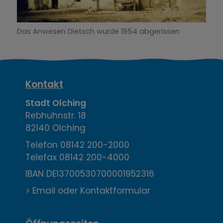
Das Anwesen Dietsch wurde 1954 abgerissen
K
Kontakt
o
Stadt Olching
Rebhuhnstr. 18
n
82140 Olching
t
Telefon
08142 200-2000
Telefax
08142 200-4000
a
IBAN DE13700530700001952316
k
> Email oder Kontaktformular
t