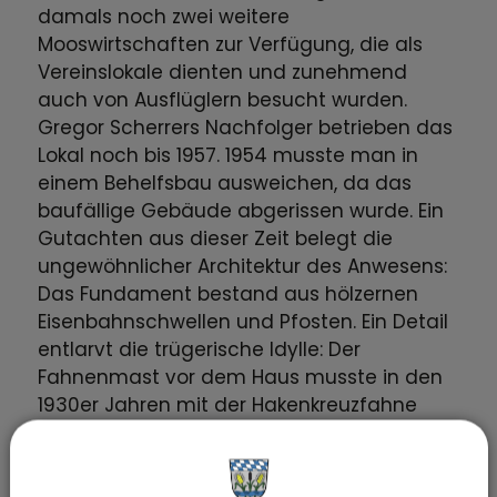
damals noch zwei weitere
Mooswirtschaften zur Verfügung, die als
Vereinslokale dienten und zunehmend
auch von Ausflüglern besucht wurden.
Gregor Scherrers Nachfolger betrieben das
Lokal noch bis 1957. 1954 musste man in
einem Behelfsbau ausweichen, da das
baufällige Gebäude abgerissen wurde. Ein
Gutachten aus dieser Zeit belegt die
ungewöhnlicher Architektur des Anwesens:
Das Fundament bestand aus hölzernen
Eisenbahnschwellen und Pfosten. Ein Detail
entlarvt die trügerische Idylle: Der
Fahnenmast vor dem Haus musste in den
1930er Jahren mit der Hakenkreuzfahne
bestückt werden.