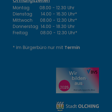
,
Öffnungszeiten
Montag 08.00 - 12.30 Uhr
Ö
Dienstag 14.00 - 16.30 Uhr*
f
Mittwoch 08.00 - 12.30 Uhr*
Donnerstag 14.00 - 18.30 Uhr
f
Freitag 08.00 - 12.30 Uhr*
n
* im Bürgerbüro nur mit
Termin
u
n
g
z
e
i