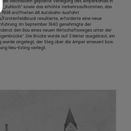
n der Reichsbahn geplante Verlegung des Amperkanals in
ng „Kuhloch“ sowie das erhöhte Verkehrsaufkommen, das
r 1938 eröffneten A8 Autobahn-Ausfahrt
/Fürstenfeldbruck resultierte, erforderte eine neue
nführung. Im September 1940 genehmigte der
derat den Bau eines neuen Wirtschaftsweges unter der
ogenbrücke“. Die Brücke wurde auf 3 Meter ausgebaut, ein
 wurde angelegt, der Steg über die Amper erneuert bzw.
tung Neu-Esting verlegt.