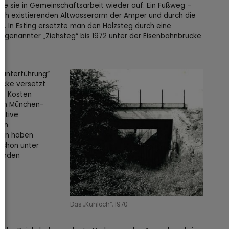
te sie in Gemeinschaftsarbeit wieder auf. Ein Fußweg –
noch existierenden Altwasserarm der Amper und durch die
). In Esting ersetzte man den Holzsteg durch eine
 sogenannter „Ziehsteg“ bis 1972 unter der Eisenbahnbrücke
nunterführung“
ücke versetzt
ie Kosten
 den München-
ektive
nen
nden haben
 schon unter
menden
Das „Kuhloch“, 1970