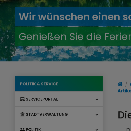
Wir wünschen einen 
Genießen Sie die Ferie
POLITIK & SERVICE
Artik
SERVICEPORTAL
Di
STADTVERWALTUNG
„…De
POLITIK