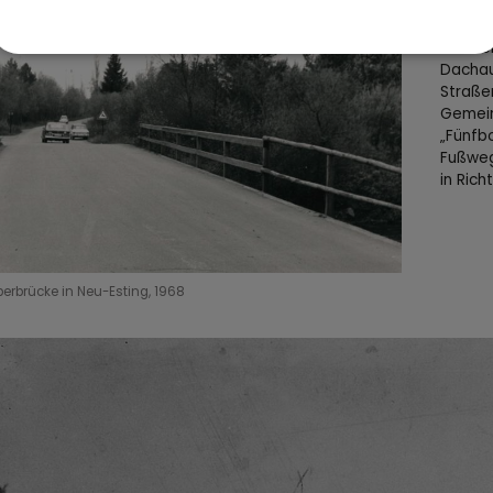
Die vo
Richtu
aus de
Dachau
Straße
Gemein
„Fünfb
Fußweg
in Rich
erbrücke in Neu-Esting, 1968