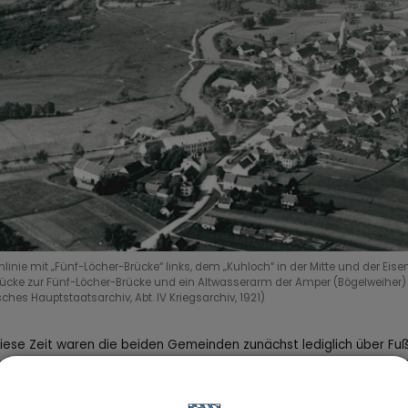
nlinie mit „Fünf-Löcher-Brücke“ links, dem „Kuhloch“ in der Mitte und der Ei
ücke zur Fünf-Löcher-Brücke und ein Altwasserarm der Amper (Bögelweiher) s
ches Hauptstaatsarchiv, Abt. IV Kriegsarchiv, 1921)
 diese Zeit waren die beiden Gemeinden zunächst lediglich über 
dete Verein „Interessengemeinschaft Neu-Esting“ machte den Ste
utigen Amperbrücke in Neu-Esting und auf Höhe der Fünf-Löcher-
mit je zwei Bohlen und einem Stangengeländer zu passieren. Die 