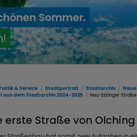
schönen Sommer.
n!
Politik & Service
Stadtportrait
Stadtarchiv
Neues
el aus dem Stadtarchiv 2024-2025
Neu-Estinger Straße
e erste Straße von Olchin
r Straßenbau hat somit zwei Aufgaben in ein