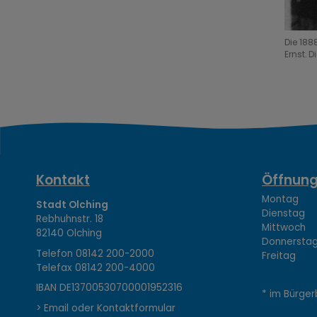
Die 188
Ernst. 
K
Kontakt
Öffnung
Montag 08
Stadt Olching
Dienstag 1
Rebhuhnstr. 18
o
Mittwoch 0
82140 Olching
Donnerstag 
Telefon
08142 200-2000
Freitag 0
Telefax
08142 200-4000
n
IBAN DE13700530700001952316
* im Bürger
> Email oder Kontaktformular