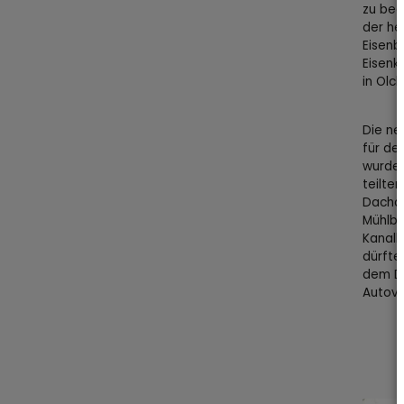
zu beg
der he
Eisenb
Eisenk
in Olch
Die ne
für de
wurde 
teilte
Dachau
Mühlba
Kanalb
dürfte…
dem Dr
Autove