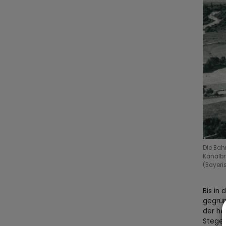
Die Bah
Kanalbr
(Bayeris
Bis in
gegrün
der he
Stege 