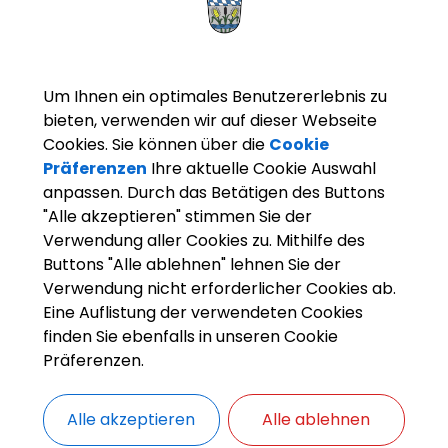
ehen. Oft wurden sie bei Hochwasser weggerissen, der Verein bau
utige Birkenweg – führte von der ersten Furt über einen damals 
ahnbrücke in Olching zum Schillersteg (damals Jägersteig genannt
onstruktion, die ab 1934 für die neue Brücke Platz machte und als
ing verlief.
Um Ihnen ein optimales Benutzererlebnis zu
bieten, verwenden wir auf dieser Webseite
Cookies. Sie können über die
Cookie
ue Straße führte durch das sogenannte „Kuhloch“: Eine kleine „Bah
n Viehaustrieb, die 1970 fünfzehn Meter in Richtung Fünf-Löcher-Br
Präferenzen
Ihre aktuelle Cookie Auswahl
und noch heute als Flutbrücke für den Hochwasserabfluss dient. D
anpassen. Durch das Betätigen des Buttons
n Esting und Olching untereinander auf. In Olching musste die von
"Alle akzeptieren" stimmen Sie der
er-Papierfabriken 1888 erbaute Holzbrücke über den Kanal (resp
Verwendung aller Cookies zu. Mithilfe des
ch) erneuert werden. “...Die Straße nähert sich bereits der hölzer
Buttons "Alle ablehnen" lehnen Sie der
rücke, die wohl auch die längste Zeit in dieser Ausführung besta
 Es ist ja schließlich ganz klar, daß die hölzerne Brücke, die heute
Verwendung nicht erforderlicher Cookies ab.
ucke eines Pferdefuhrwerkes zittert und wankt, einem anzuneh
Eine Auflistung der verwendeten Cookies
rkehr in keiner Weise gewachsen ist…“
finden Sie ebenfalls in unseren Cookie
Präferenzen.
Alle akzeptieren
Alle ablehnen